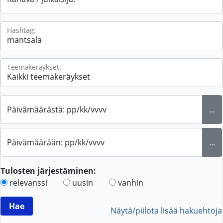
Hashtag:
Teemakeräykset:
Päivämäärästä: pp/kk/vvvv
...
Päivämäärään: pp/kk/vvvv
...
Tulosten järjestäminen:
relevanssi
uusin
vanhin
Näytä/piilota lisää hakuehtoja