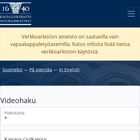
Verkkoarkiston aineisto on saatavilla vain
vapaakappaletyöasemilla. Katso
infosta
lisää tietoa
verkkoarkiston käytöstä.
Suomeksi
―
På svenska
―
In English
Videohaku
Hakusana:
Kanava / julkaisija: