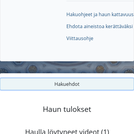
Hakuohjeet ja haun kattavuus
Ehdota aineistoa kerättäväksi
Viittausohje
Hakuehdot
Haun tulokset
Haulla löytyneet videot (1)