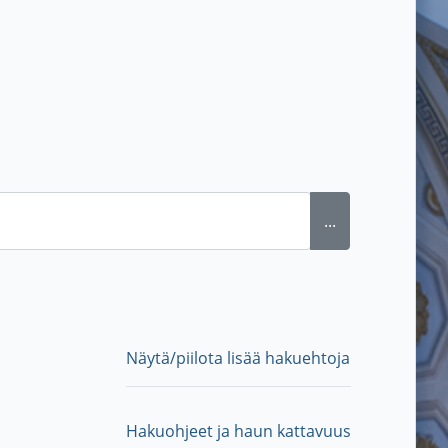
...
Näytä/piilota lisää hakuehtoja
Hakuohjeet ja haun kattavuus