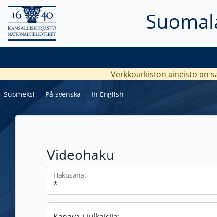
Suomala
Verkkoarkiston aineisto on s
Suomeksi
―
På svenska
―
In English
Videohaku
Hakusana:
Kanava / julkaisija: