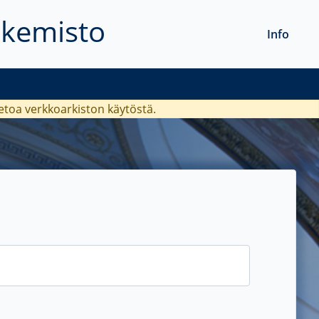
akemisto
Info
ietoa verkkoarkiston käytöstä.