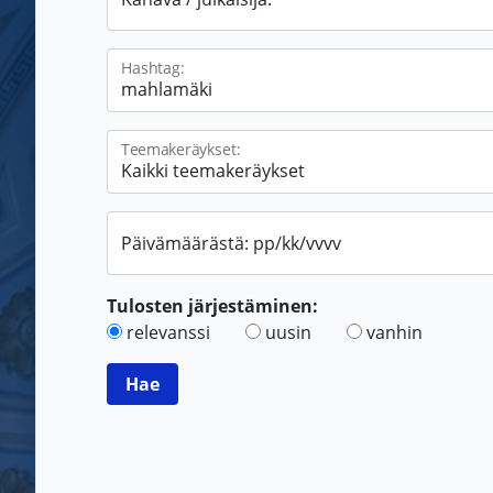
Hashtag:
Teemakeräykset:
Päivämäärästä: pp/kk/vvvv
Tulosten järjestäminen:
relevanssi
uusin
vanhin