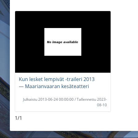
Kun lesket lempivät -traileri 2013
― Maarianvaaran kesäteatteri
Julkaistu 2013-06-24 00:00:00 / Tallennettu 2023-
08-10
1/1