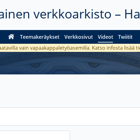
inen verkkoarkisto – H
Teemakeräykset
Verkkosivut
Videot
Twiitit
aatavilla vain vapaakappaletyöasemilla. Katso
infosta
lisää t