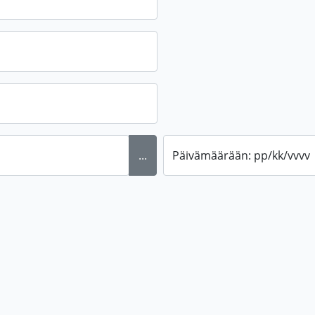
...
Päivämäärään: pp/kk/vvvv