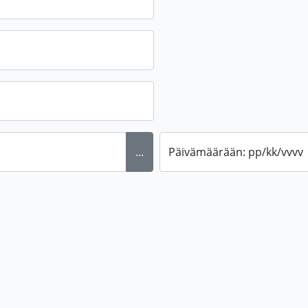
...
Päivämäärään: pp/kk/vvvv