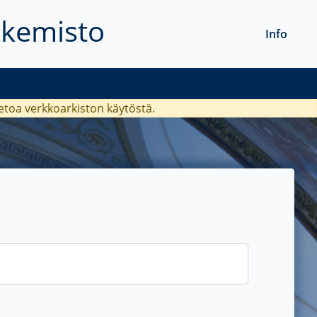
akemisto
Info
ietoa verkkoarkiston käytöstä.