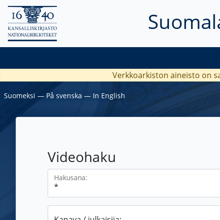
Suomala
Verkkoarkiston aineisto on s
Suomeksi
―
På svenska
―
In English
Videohaku
Hakusana:
Kanava / julkaisija: