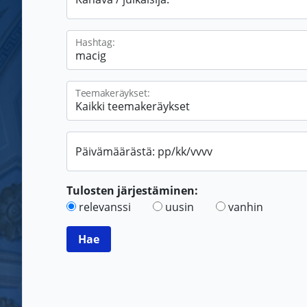
Hashtag:
Teemakeräykset:
Päivämäärästä: pp/kk/vvvv
Tulosten järjestäminen:
relevanssi
uusin
vanhin