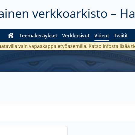
inen verkkoarkisto – H
Teemakeräykset
Verkkosivut
Videot
Twiitit
aatavilla vain vapaakappaletyöasemilla. Katso
infosta
lisää t