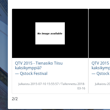
QTV 2015 - Tienasiko Tiisu
QTV 2015 -
kaksikymppiä?
kaksikymp
― Qstock Festival
― Qstock 
Julkaistu 2015-07-10 15:55:57 / Tallennettu 2018-
Julkaistu 
03-16
2/2