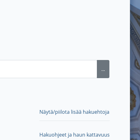
...
Näytä/piilota lisää hakuehtoja
Hakuohjeet ja haun kattavuus