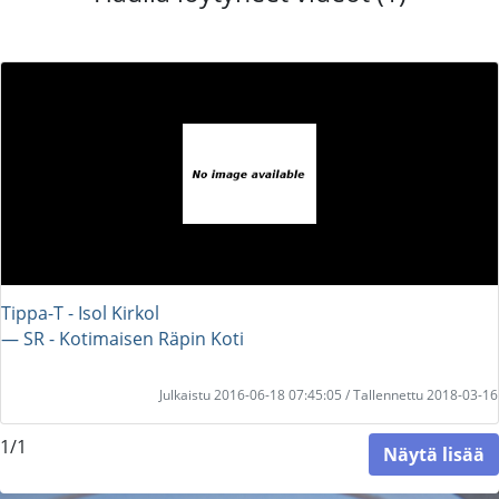
Tippa-T - Isol Kirkol
― SR - Kotimaisen Räpin Koti
Julkaistu 2016-06-18 07:45:05 / Tallennettu 2018-03-16
1/1
Näytä lisää