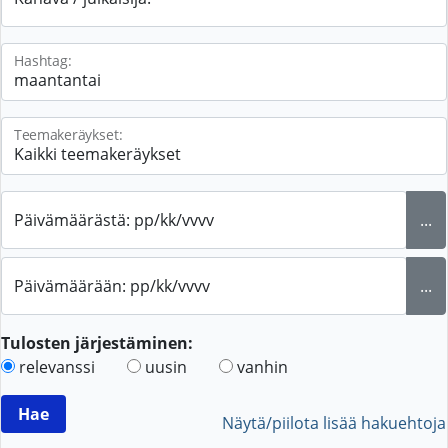
Hashtag:
Teemakeräykset:
Päivämäärästä: pp/kk/vvvv
...
Päivämäärään: pp/kk/vvvv
...
Tulosten järjestäminen:
relevanssi
uusin
vanhin
Näytä/piilota lisää hakuehtoja