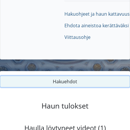
Hakuohjeet ja haun kattavuus
Ehdota aineistoa kerättäväksi
Viittausohje
Hakuehdot
Haun tulokset
Haulla löytyneet videot (1)