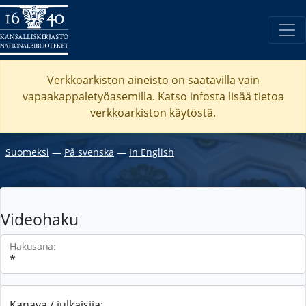
Verkkoarkiston aineisto on saatavilla vain
vapaakappaletyöasemilla. Katso
infosta
lisää tietoa
verkkoarkiston käytöstä.
Suomeksi
―
På svenska
―
In English
Videohaku
Hakusana:
Kanava / julkaisija: