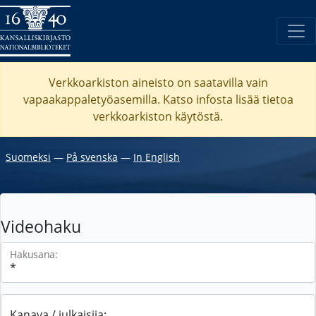
Verkkoarkiston aineisto on saatavilla vain
vapaakappaletyöasemilla. Katso
infosta
lisää tietoa
verkkoarkiston käytöstä.
Suomeksi
―
På svenska
―
In English
Videohaku
Hakusana:
Kanava / julkaisija: