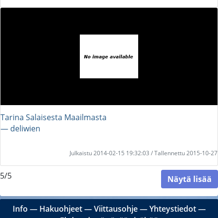
Tarina Salaisesta Maailmasta
― deliwien
Julkaistu 2014-02-15 19:32:03 / Tallennettu 2015-10-27
5/5
Näytä lisää
Info
―
Hakuohjeet
―
Viittausohje
―
Yhteystiedot
―