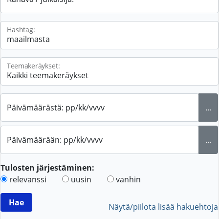
Hashtag:
Teemakeräykset:
Päivämäärästä: pp/kk/vvvv
...
Päivämäärään: pp/kk/vvvv
...
Tulosten järjestäminen:
relevanssi
uusin
vanhin
Näytä/piilota lisää hakuehtoja