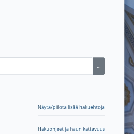
...
Näytä/piilota lisää hakuehtoja
Hakuohjeet ja haun kattavuus