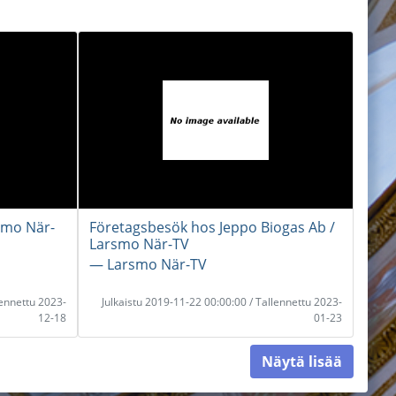
smo När-
Företagsbesök hos Jeppo Biogas Ab /
Larsmo När-TV
― Larsmo När-TV
lennettu 2023-
Julkaistu 2019-11-22 00:00:00 / Tallennettu 2023-
12-18
01-23
Näytä lisää