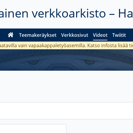
inen verkkoarkisto – H
Teemakeräykset
Verkkosivut
Videot
Twiitit
aatavilla vain vapaakappaletyöasemilla. Katso
infosta
lisää t