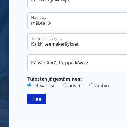
Hashtag:
Teemakeräykset:
Päivämäärästä: pp/kk/vvvv
Tulosten järjestäminen:
relevanssi
uusin
vanhin