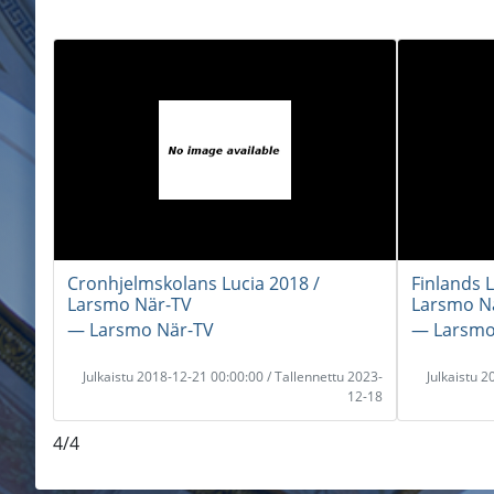
Cronhjelmskolans Lucia 2018 /
Finlands 
Larsmo När-TV
Larsmo N
― Larsmo När-TV
― Larsmo
Julkaistu 2018-12-21 00:00:00 / Tallennettu 2023-
Julkaistu 
12-18
4/4