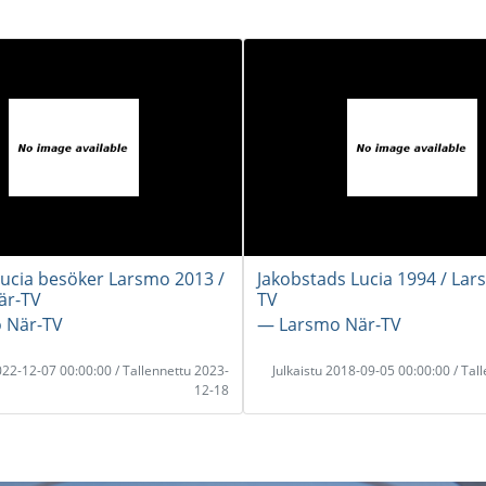
Lucia besöker Larsmo 2013 /
Jakobstads Lucia 1994 / Lar
är-TV
TV
 När-TV
― Larsmo När-TV
2022-12-07 00:00:00 / Tallennettu 2023-
Julkaistu 2018-09-05 00:00:00 / Tal
12-18