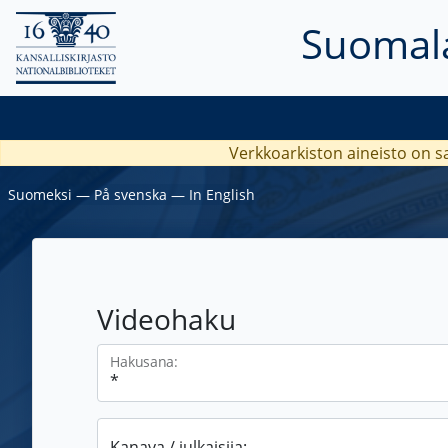
Suomala
Verkkoarkiston aineisto on s
Suomeksi
―
På svenska
―
In English
Videohaku
Hakusana:
Kanava / julkaisija: