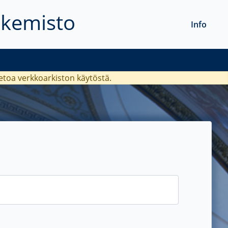
akemisto
Info
ietoa verkkoarkiston käytöstä.