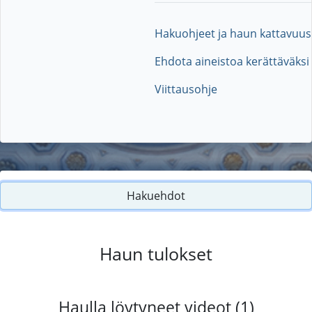
Hakuohjeet ja haun kattavuus
Ehdota aineistoa kerättäväksi
Viittausohje
Hakuehdot
Haun tulokset
Haulla löytyneet videot (1)