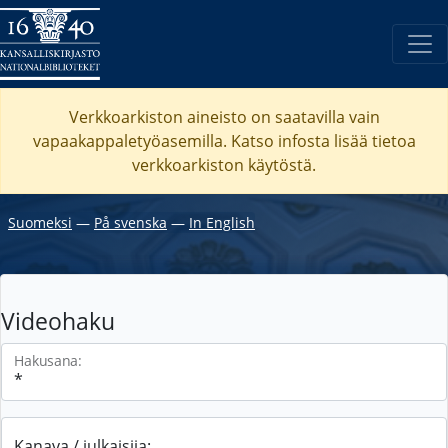
Verkkoarkiston aineisto on saatavilla vain
vapaakappaletyöasemilla. Katso
infosta
lisää tietoa
verkkoarkiston käytöstä.
Suomeksi
―
På svenska
―
In English
Videohaku
Hakusana:
Kanava / julkaisija: