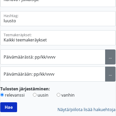
Hashtag:
Teemakeräykset:
Päivämäärästä: pp/kk/vvvv
...
Päivämäärään: pp/kk/vvvv
...
Tulosten järjestäminen:
relevanssi
uusin
vanhin
Näytä/piilota lisää hakuehtoja