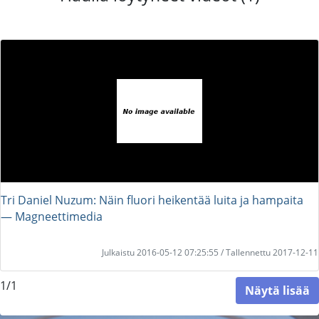
Tri Daniel Nuzum: Näin fluori heikentää luita ja hampaita
― Magneettimedia
Julkaistu 2016-05-12 07:25:55 / Tallennettu 2017-12-11
1/1
Näytä lisää