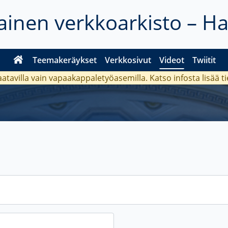
inen verkkoarkisto – H
Teemakeräykset
Verkkosivut
Videot
Twiitit
aatavilla vain vapaakappaletyöasemilla. Katso
infosta
lisää t