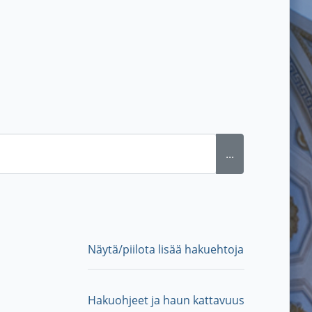
...
Näytä/piilota lisää hakuehtoja
Hakuohjeet ja haun kattavuus