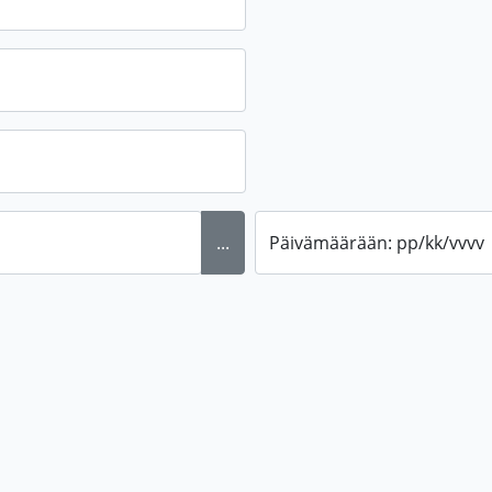
...
Päivämäärään: pp/kk/vvvv