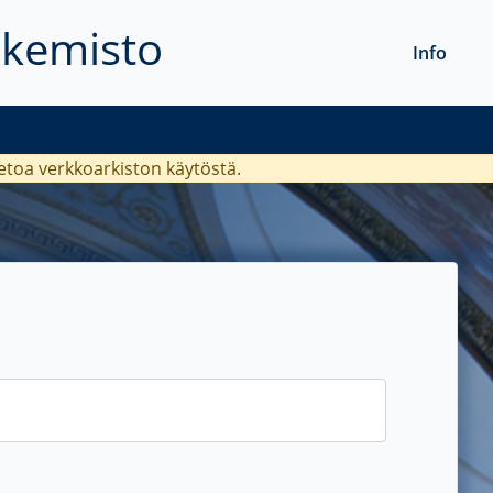
akemisto
Info
ietoa verkkoarkiston käytöstä.