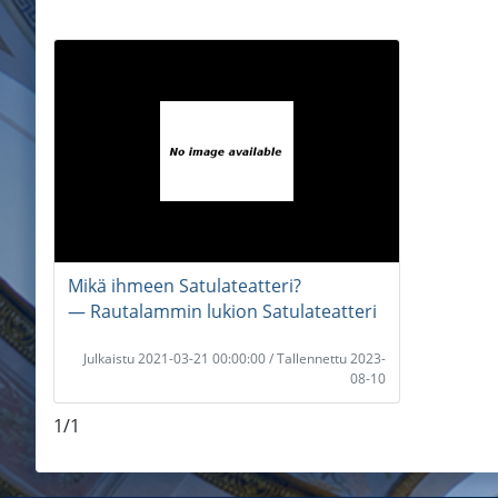
Mikä ihmeen Satulateatteri?
― Rautalammin lukion Satulateatteri
Julkaistu 2021-03-21 00:00:00 / Tallennettu 2023-
08-10
1/1