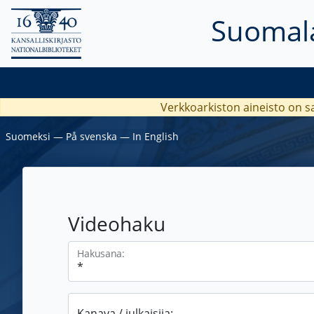
Suomala
Verkkoarkiston aineisto on s
Suomeksi
―
På svenska
―
In English
Videohaku
Hakusana:
Kanava / julkaisija: