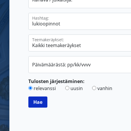
Hashtag:
Teemakeräykset:
Päivämäärästä: pp/kk/vvvv
Tulosten järjestäminen:
relevanssi
uusin
vanhin