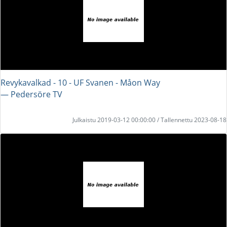
Revykavalkad - 10 - UF Svanen - Måon Way
― Pedersöre TV
Julkaistu 2019-03-12 00:00:00 / Tallennettu 2023-08-18