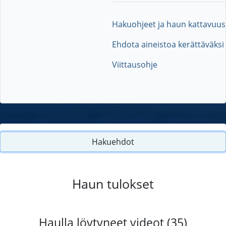
Hakuohjeet ja haun kattavuus
Ehdota aineistoa kerättäväksi
Viittausohje
Hakuehdot
Haun tulokset
Haulla löytyneet videot (35)