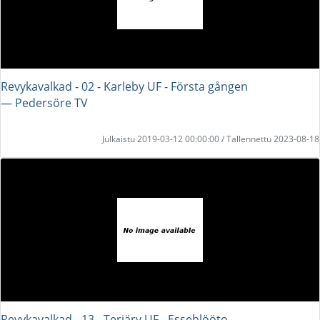
Revykavalkad - 02 - Karleby UF - Första gången
― Pedersöre TV
Julkaistu 2019-03-12 00:00:00 / Tallennettu 2023-08-18
Revykavalkad - 13 - Terjärv UF - Esseblööto