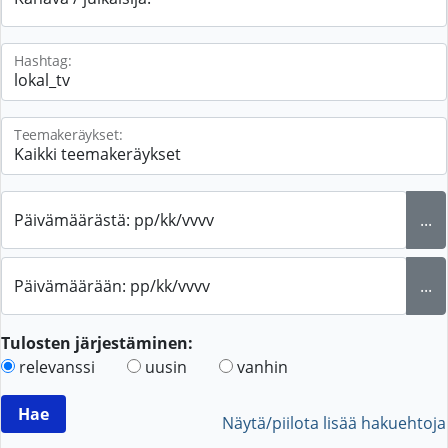
Hashtag:
Teemakeräykset:
Päivämäärästä: pp/kk/vvvv
...
Päivämäärään: pp/kk/vvvv
...
Tulosten järjestäminen:
relevanssi
uusin
vanhin
Näytä/piilota lisää hakuehtoja