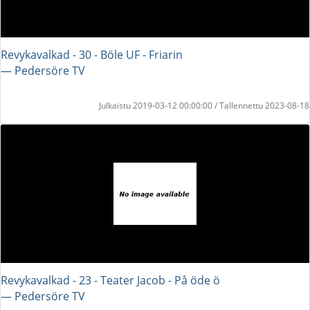
Revykavalkad - 30 - Böle UF - Friarin
― Pedersöre TV
Julkaistu 2019-03-12 00:00:00 / Tallennettu 2023-08-18
Revykavalkad - 23 - Teater Jacob - På öde ö
― Pedersöre TV