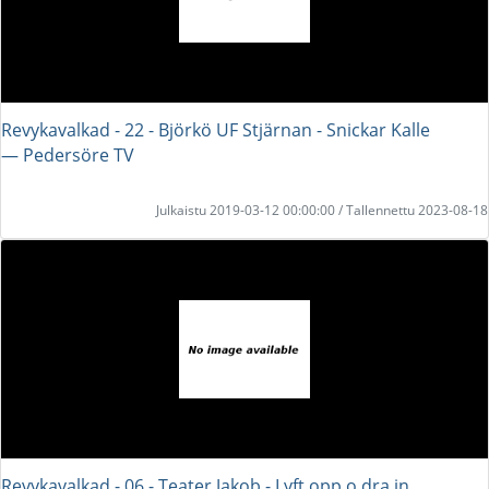
Revykavalkad - 22 - Björkö UF Stjärnan - Snickar Kalle
― Pedersöre TV
Julkaistu 2019-03-12 00:00:00 / Tallennettu 2023-08-18
Revykavalkad - 06 - Teater Jakob - Lyft opp o dra in