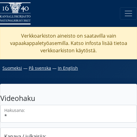
Verkkoarkiston aineisto on saatavilla vain
vapaakappaletyöasemilla. Katso
infosta
lisää tietoa
verkkoarkiston käytöstä.
Suomeksi
―
På svenska
―
In English
Videohaku
Hakusana:
Kanava / julkaisija: