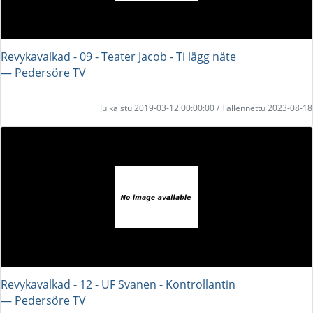
Revykavalkad - 09 - Teater Jacob - Ti lägg näte
― Pedersöre TV
Julkaistu 2019-03-12 00:00:00 / Tallennettu 2023-08-18
Revykavalkad - 12 - UF Svanen - Kontrollantin
― Pedersöre TV