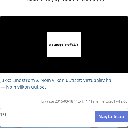
Jukka Lindström & Noin viikon uutiset: Virtuaaliraha
― Noin viikon uutiset
Julkaistu 2016-03-18 11:54:41 / Tallennettu 2017-12-07
1/1
Näytä lisää