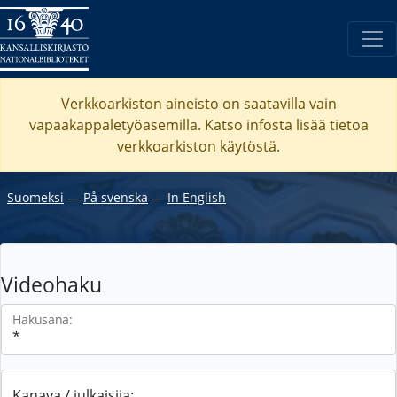
Verkkoarkiston aineisto on saatavilla vain
vapaakappaletyöasemilla. Katso
infosta
lisää tietoa
verkkoarkiston käytöstä.
Suomeksi
―
På svenska
―
In English
Videohaku
Hakusana:
Kanava / julkaisija: