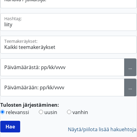
Hashtag:
Teemakeräykset:
Päivämäärästä: pp/kk/vvvv
...
Päivämäärään: pp/kk/vvvv
...
Tulosten järjestäminen:
relevanssi
uusin
vanhin
Näytä/piilota lisää hakuehtoja