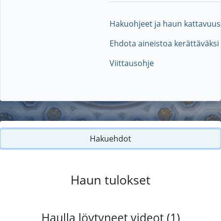
Hakuohjeet ja haun kattavuus
Ehdota aineistoa kerättäväksi
Viittausohje
Hakuehdot
Haun tulokset
Haulla löytyneet videot (1)