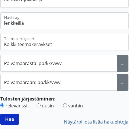
Hashtag:
Teemakeräykset:
Päivämäärästä: pp/kk/vvvv
...
Päivämäärään: pp/kk/vvvv
...
Tulosten järjestäminen:
relevanssi
uusin
vanhin
Näytä/piilota lisää hakuehtoja