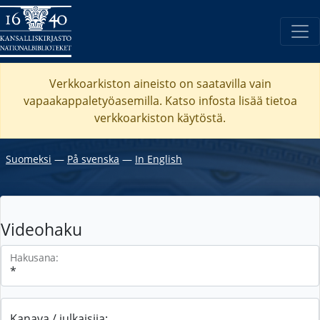
Verkkoarkiston aineisto on saatavilla vain
vapaakappaletyöasemilla. Katso
infosta
lisää tietoa
verkkoarkiston käytöstä.
Suomeksi
―
På svenska
―
In English
Videohaku
Hakusana:
Kanava / julkaisija: