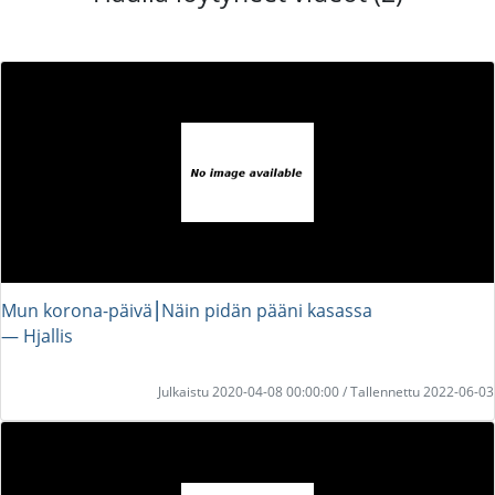
Mun korona-päivä⎮Näin pidän pääni kasassa
― Hjallis
Julkaistu 2020-04-08 00:00:00 / Tallennettu 2022-06-03