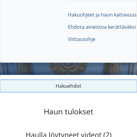
Hakuohjeet ja haun kattavuus
Ehdota aineistoa kerättäväksi
Viittausohje
Hakuehdot
Haun tulokset
Haulla löytyneet videot (2)