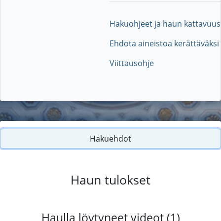
Hakuohjeet ja haun kattavuus
Ehdota aineistoa kerättäväksi
Viittausohje
Hakuehdot
Haun tulokset
Haulla löytyneet videot (1)