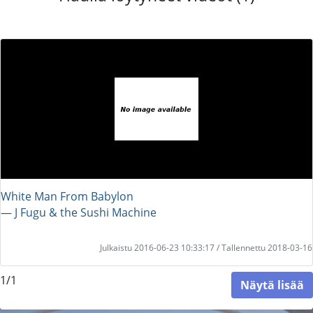
White Man From Babylon
― J Fugu & the Sushi Machine
Julkaistu 2016-06-23 10:33:17 / Tallennettu 2018-03-16
1/1
Näytä lisää