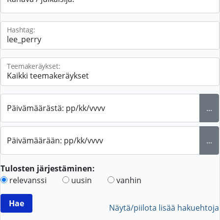
Hashtag:
Teemakeräykset:
Päivämäärästä: pp/kk/vvvv
...
Päivämäärään: pp/kk/vvvv
...
Tulosten järjestäminen:
relevanssi
uusin
vanhin
Näytä/piilota lisää hakuehtoja