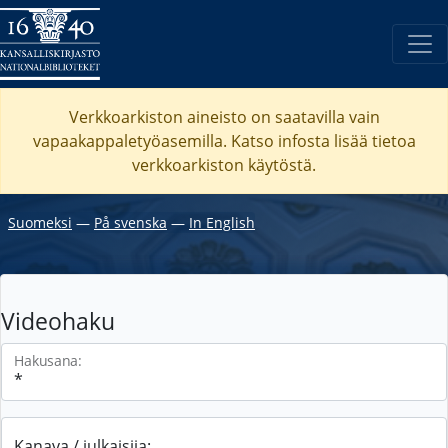
Verkkoarkiston aineisto on saatavilla vain
vapaakappaletyöasemilla. Katso
infosta
lisää tietoa
verkkoarkiston käytöstä.
Suomeksi
―
På svenska
―
In English
Videohaku
Hakusana:
Kanava / julkaisija: