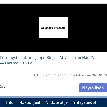
Företagsbesök hos Jeppo Biogas Ab / Larsmo När-TV
― Larsmo När-TV
Julkaistu 2019-11-22 00:00:00 / Tallennettu 2023-01-23
5/5
Näytä lisää
Info
―
Hakuohjeet
―
Viittausohje
―
Yhteystiedot
―