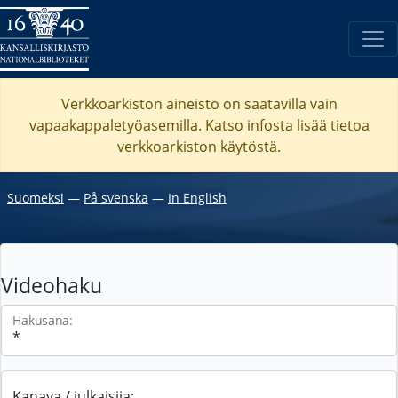
Verkkoarkiston aineisto on saatavilla vain
vapaakappaletyöasemilla. Katso
infosta
lisää tietoa
verkkoarkiston käytöstä.
Suomeksi
―
På svenska
―
In English
Videohaku
Hakusana:
Kanava / julkaisija: