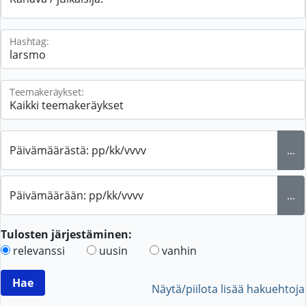
Hashtag:
Teemakeräykset:
Päivämäärästä: pp/kk/vvvv
...
Päivämäärään: pp/kk/vvvv
...
Tulosten järjestäminen:
relevanssi
uusin
vanhin
Näytä/piilota lisää hakuehtoja