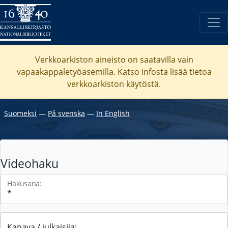
Verkkoarkiston aineisto on saatavilla vain
vapaakappaletyöasemilla. Katso
infosta
lisää tietoa
verkkoarkiston käytöstä.
Suomeksi
―
På svenska
―
In English
Videohaku
Hakusana:
Kanava / julkaisija: