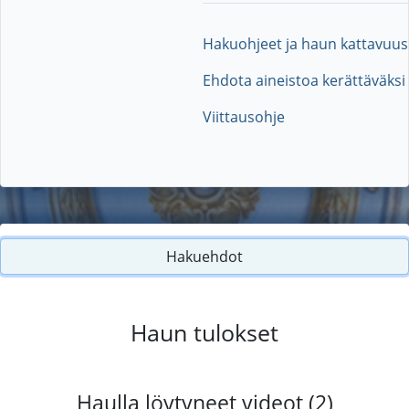
Hakuohjeet ja haun kattavuus
Ehdota aineistoa kerättäväksi
Viittausohje
Hakuehdot
Haun tulokset
Haulla löytyneet videot (2)