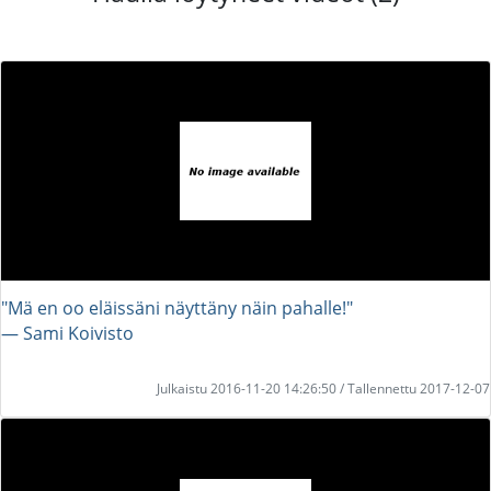
"Mä en oo eläissäni näyttäny näin pahalle!"
― Sami Koivisto
Julkaistu 2016-11-20 14:26:50 / Tallennettu 2017-12-07