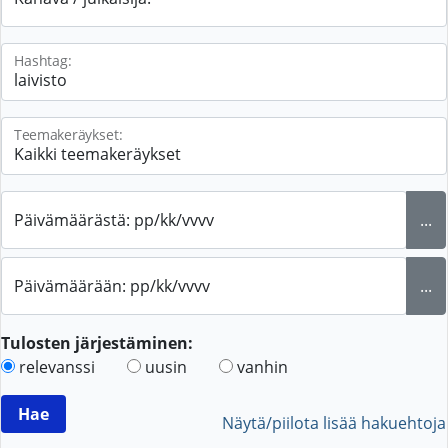
Hashtag:
Teemakeräykset:
Päivämäärästä: pp/kk/vvvv
...
Päivämäärään: pp/kk/vvvv
...
Tulosten järjestäminen:
relevanssi
uusin
vanhin
Näytä/piilota lisää hakuehtoja