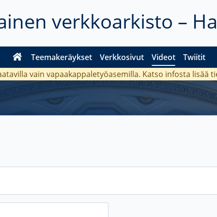
inen verkkoarkisto – H
Teemakeräykset
Verkkosivut
Videot
Twiitit
aatavilla vain vapaakappaletyöasemilla. Katso
infosta
lisää t