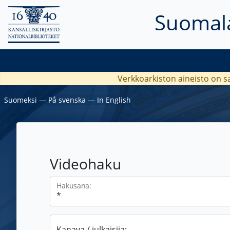
Suomala
Verkkoarkiston aineisto on s
Suomeksi
―
På svenska
―
In English
Videohaku
Hakusana:
Kanava / julkaisija: