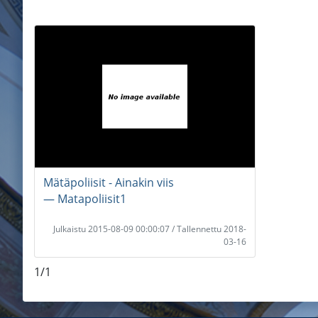
Mätäpoliisit - Ainakin viis
― Matapoliisit1
Julkaistu 2015-08-09 00:00:07 / Tallennettu 2018-
03-16
1/1