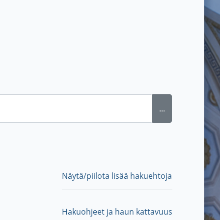
...
Näytä/piilota lisää hakuehtoja
Hakuohjeet ja haun kattavuus