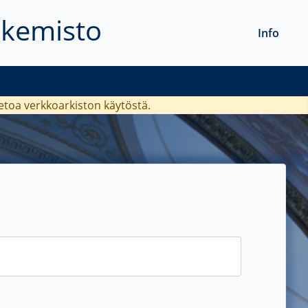
akemisto
Info
ietoa verkkoarkiston käytöstä.