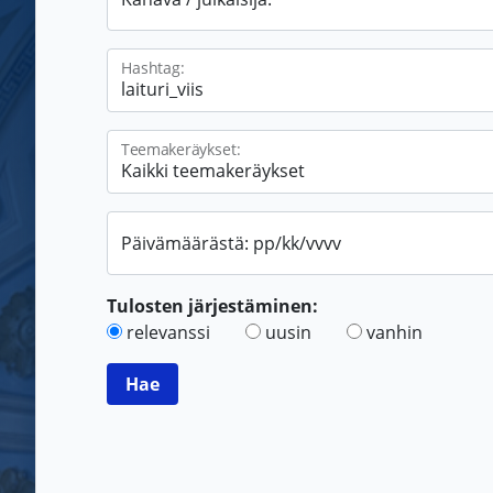
Hashtag:
Teemakeräykset:
Päivämäärästä: pp/kk/vvvv
Tulosten järjestäminen:
relevanssi
uusin
vanhin