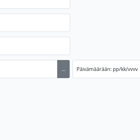
...
Päivämäärään: pp/kk/vvvv