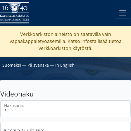
Verkkoarkiston aineisto on saatavilla vain
vapaakappaletyöasemilla. Katso
infosta
lisää tietoa
verkkoarkiston käytöstä.
Suomeksi
―
På svenska
―
In English
Videohaku
Hakusana:
Kanava / julkaisija: