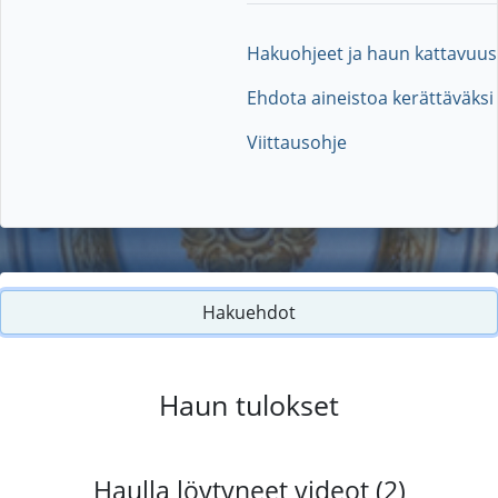
Hakuohjeet ja haun kattavuus
Ehdota aineistoa kerättäväksi
Viittausohje
Hakuehdot
Haun tulokset
Haulla löytyneet videot (2)