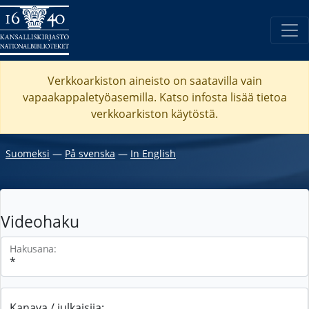
Verkkoarkiston aineisto on saatavilla vain
vapaakappaletyöasemilla. Katso
infosta
lisää tietoa
verkkoarkiston käytöstä.
Suomeksi
―
På svenska
―
In English
Videohaku
Hakusana:
Kanava / julkaisija: