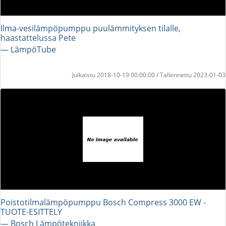
Ilma-vesilämpöpumppu puulämmityksen tilalle,
haastattelussa Pete
― LämpöTube
Julkaistu 2018-10-19 00:00:00 / Tallennettu 2023-01-03
Poistotilmalämpöpumppu Bosch Compress 3000 EW -
TUOTE-ESITTELY
― Bosch Lämpötekniikka