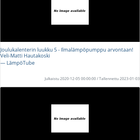
Joulukalenterin luukku 5 - Ilmalämpöpumppu arvontaan!
Veli-Matti Hautakoski
― LämpöTube
Julkaistu 2020-12-05 00:00:00 / Tallennettu 2023-01-03