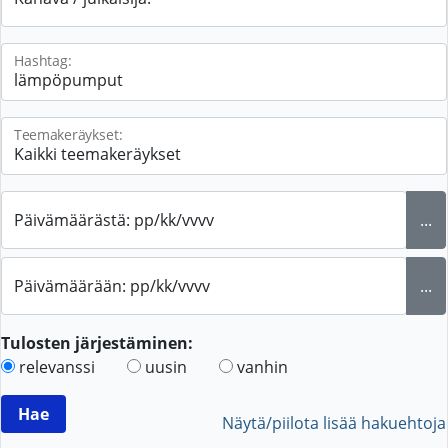
Hashtag:
Teemakeräykset:
Päivämäärästä: pp/kk/vvvv
...
Päivämäärään: pp/kk/vvvv
...
Tulosten järjestäminen:
relevanssi
uusin
vanhin
Näytä/piilota lisää hakuehtoja