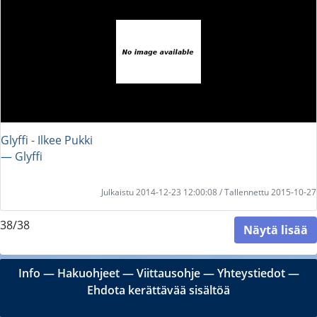
Glyffi - Ilkee Pukki
― Glyffi
Julkaistu 2014-12-23 12:00:08 / Tallennettu 2015-10-27
38/38
Näytä lisää
Info
―
Hakuohjeet
―
Viittausohje
―
Yhteystiedot
―
Ehdota kerättävää sisältöä