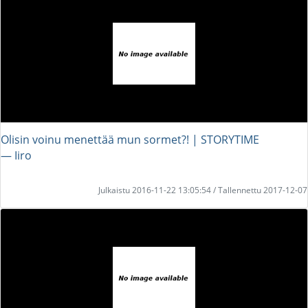
Olisin voinu menettää mun sormet?! | STORYTIME
― Iiro
Julkaistu 2016-11-22 13:05:54 / Tallennettu 2017-12-07