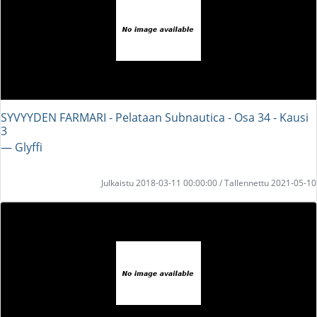
SYVYYDEN FARMARI - Pelataan Subnautica - Osa 34 - Kausi
3
― Glyffi
Julkaistu 2018-03-11 00:00:00 / Tallennettu 2021-05-10