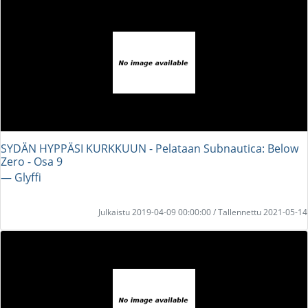
SYDÄN HYPPÄSI KURKKUUN - Pelataan Subnautica: Below
Zero - Osa 9
― Glyffi
Julkaistu 2019-04-09 00:00:00 / Tallennettu 2021-05-14