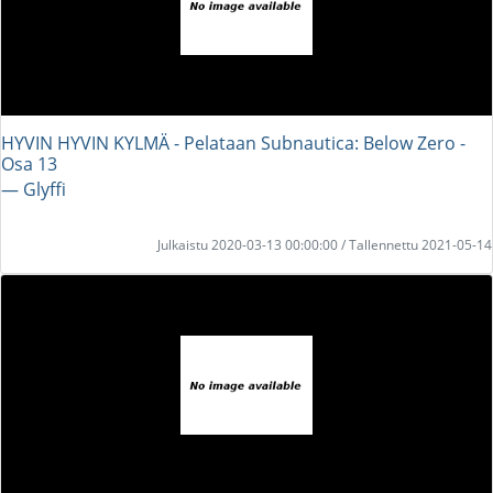
HYVIN HYVIN KYLMÄ - Pelataan Subnautica: Below Zero -
Osa 13
― Glyffi
Julkaistu 2020-03-13 00:00:00 / Tallennettu 2021-05-14