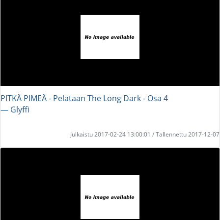
PITKÄ PIMEÄ - Pelataan The Long Dark - Osa 4
― Glyffi
Julkaistu 2017-02-24 13:00:01 / Tallennettu 2017-12-07