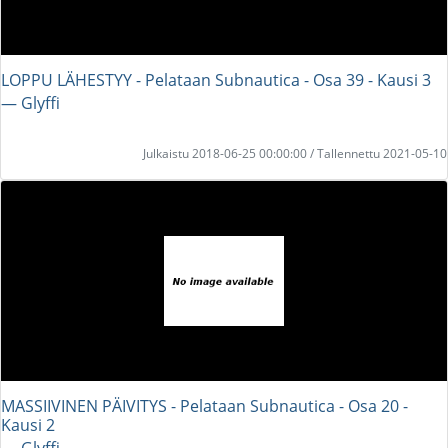
LOPPU LÄHESTYY - Pelataan Subnautica - Osa 39 - Kausi 3
― Glyffi
Julkaistu 2018-06-25 00:00:00 / Tallennettu 2021-05-10
MASSIIVINEN PÄIVITYS - Pelataan Subnautica - Osa 20 -
Kausi 2
― Glyffi