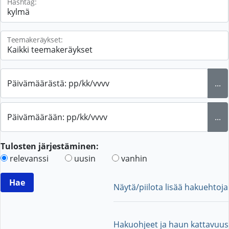
Hashtag:
Teemakeräykset:
Päivämäärästä: pp/kk/vvvv
...
Päivämäärään: pp/kk/vvvv
...
Tulosten järjestäminen:
relevanssi
uusin
vanhin
Näytä/piilota lisää hakuehtoja
Hakuohjeet ja haun kattavuus