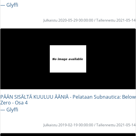
― Glyffi
Julkaistu 2020-05-29 00:00:00 / Tallennettu 2021-05-14
PÄÄN SISÄLTÄ KUULUU ÄÄNIÄ - Pelataan Subnautica: Below
Zero - Osa 4
― Glyffi
Julkaistu 2019-02-19 00:00:00 / Tallennettu 2021-05-14