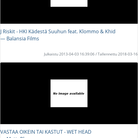
J Riskit - HKI Kädestä Suuhun feat. Klommo & Khid
― Balansia Films
Julkaistu 2013-04-03 16:39:06 / Tallennettu 2018-03-16
VASTAA OIKEIN TAI KASTUT - WET HEAD