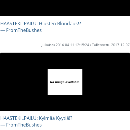
HAASTEKILPAILU: Hiusten Blondaus!?
― FromTheBushes
Julkaistu 2014-04-11 12:15:24 / Tallennettu 2017-12-07
HAASTEKILPAILU: Kylmää Kyytiä!?
― FromTheBushes