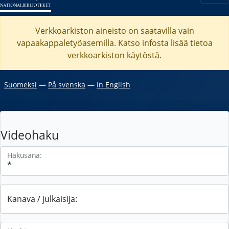
Verkkoarkiston aineisto on saatavilla vain
vapaakappaletyöasemilla. Katso
infosta
lisää tietoa
verkkoarkiston käytöstä.
Suomeksi
―
På svenska
―
In English
Videohaku
Hakusana:
Kanava / julkaisija: