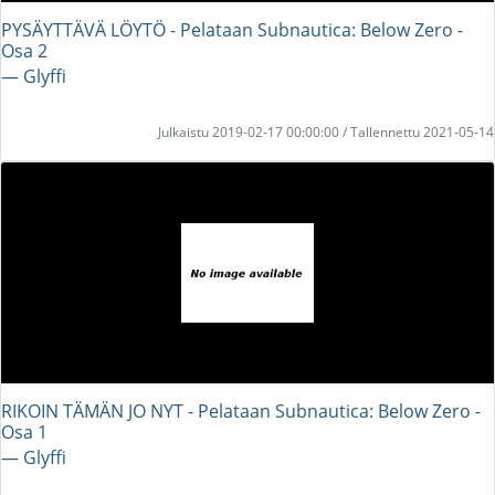
PYSÄYTTÄVÄ LÖYTÖ - Pelataan Subnautica: Below Zero -
Osa 2
― Glyffi
Julkaistu 2019-02-17 00:00:00 / Tallennettu 2021-05-14
RIKOIN TÄMÄN JO NYT - Pelataan Subnautica: Below Zero -
Osa 1
― Glyffi