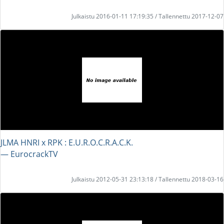
Julkaistu 2016-01-11 17:19:35 / Tallennettu 2017-12-07
JLMA HNRI x RPK : E.U.R.O.C.R.A.C.K.
― EurocrackTV
Julkaistu 2012-05-31 23:13:18 / Tallennettu 2018-03-16