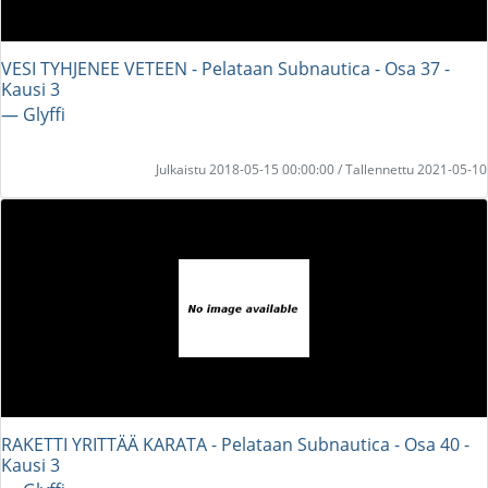
VESI TYHJENEE VETEEN - Pelataan Subnautica - Osa 37 -
Kausi 3
― Glyffi
Julkaistu 2018-05-15 00:00:00 / Tallennettu 2021-05-10
RAKETTI YRITTÄÄ KARATA - Pelataan Subnautica - Osa 40 -
Kausi 3