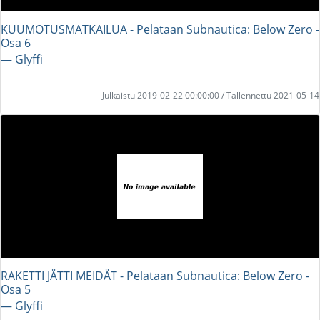
KUUMOTUSMATKAILUA - Pelataan Subnautica: Below Zero -
Osa 6
― Glyffi
Julkaistu 2019-02-22 00:00:00 / Tallennettu 2021-05-14
RAKETTI JÄTTI MEIDÄT - Pelataan Subnautica: Below Zero -
Osa 5
― Glyffi