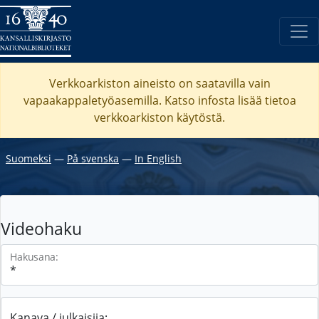
Verkkoarkiston aineisto on saatavilla vain
vapaakappaletyöasemilla. Katso
infosta
lisää tietoa
verkkoarkiston käytöstä.
Suomeksi
―
På svenska
―
In English
Videohaku
Hakusana:
Kanava / julkaisija: