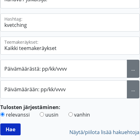
Hashtag:
Teemakeräykset:
Päivämäärästä: pp/kk/vvvv
...
Päivämäärään: pp/kk/vvvv
...
Tulosten järjestäminen:
relevanssi
uusin
vanhin
Näytä/piilota lisää hakuehtoja