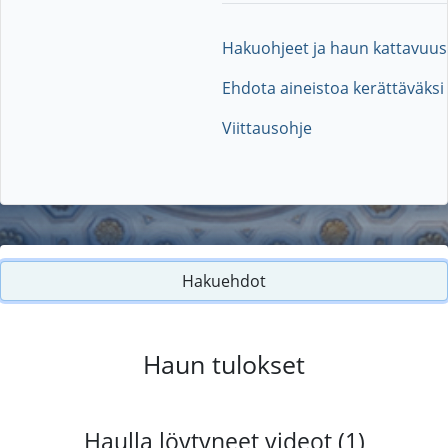
Hakuohjeet ja haun kattavuus
Ehdota aineistoa kerättäväksi
Viittausohje
Hakuehdot
Haun tulokset
Haulla löytyneet videot (1)