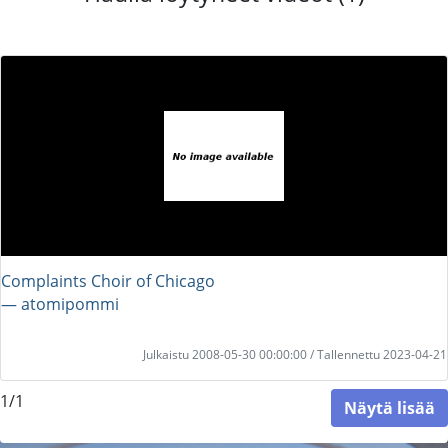
Complaints Choir of Chicago
― atomipommi
Julkaistu 2008-05-30 00:00:00 / Tallennettu 2023-04-21
1/1
Näytä lisää