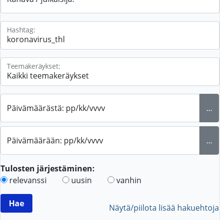
Hashtag:
Teemakeräykset:
Päivämäärästä: pp/kk/vvvv
...
Päivämäärään: pp/kk/vvvv
...
Tulosten järjestäminen:
relevanssi
uusin
vanhin
Näytä/piilota lisää hakuehtoja