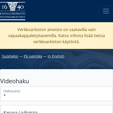
Verkkoarkiston aineisto on saatavilla vain
vapaakappaletyöasemilla. Katso
infosta
lisää tietoa
verkkoarkiston käytöstä.
Suomeksi
―
På svenska
―
In English
Videohaku
Hakusana:
Kanava / julkaisija: