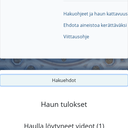
Hakuohjeet ja haun kattavuus
Ehdota aineistoa kerättäväksi
Viittausohje
Hakuehdot
Haun tulokset
Haulla löytyneet videot (1)