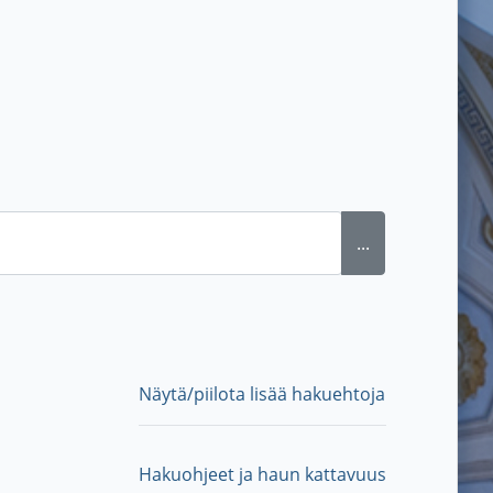
...
Näytä/piilota lisää hakuehtoja
Hakuohjeet ja haun kattavuus