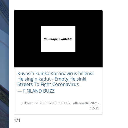
Kuvasin kuinka Koronavirus hiljensi
Helsingin kadut - Empty Helsinki
Streets To Fight Coronavirus
― FINLAND BUZZ
Julkaistu 2020-03-29 00:00:00 / Tallennettu 2021-
12-31
1/1