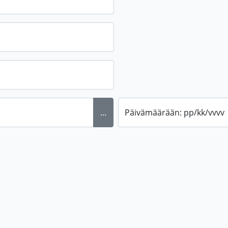
...
Päivämäärään: pp/kk/vvvv