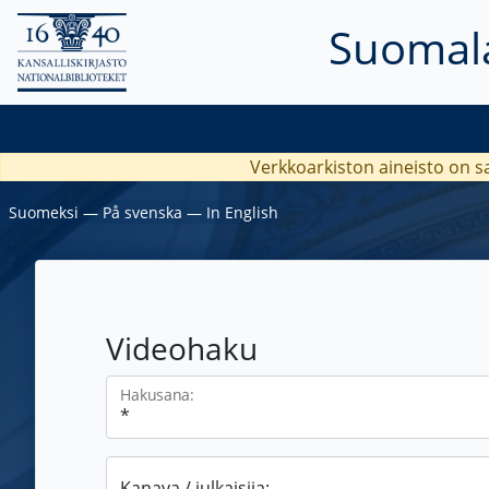
Suomala
Verkkoarkiston aineisto on s
Suomeksi
―
På svenska
―
In English
Videohaku
Hakusana:
Kanava / julkaisija: