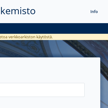
akemisto
Info
ietoa verkkoarkiston käytöstä.