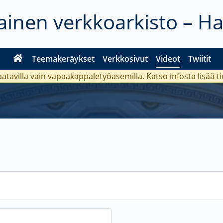
inen verkkoarkisto – H
Teemakeräykset
Verkkosivut
Videot
Twiitit
aatavilla vain vapaakappaletyöasemilla. Katso
infosta
lisää t