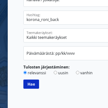
Hashtag:
Teemakeräykset:
Päivämäärästä: pp/kk/vvvv
Tulosten järjestäminen:
relevanssi
uusin
vanhin