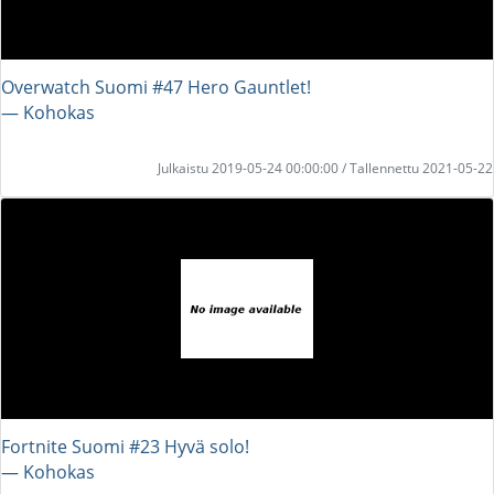
Overwatch Suomi #47 Hero Gauntlet!
― Kohokas
Julkaistu 2019-05-24 00:00:00 / Tallennettu 2021-05-22
Fortnite Suomi #23 Hyvä solo!
― Kohokas