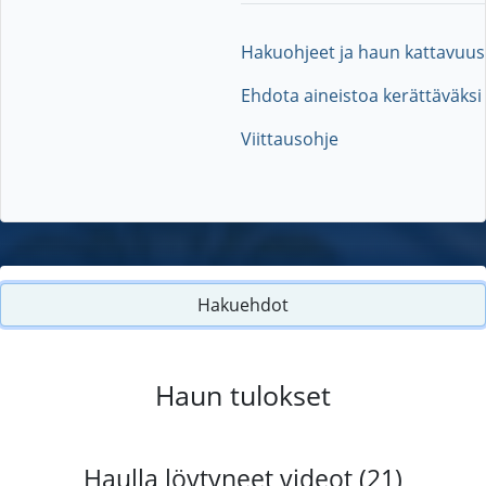
Hakuohjeet ja haun kattavuus
Ehdota aineistoa kerättäväksi
Viittausohje
Hakuehdot
Haun tulokset
Haulla löytyneet videot (21)