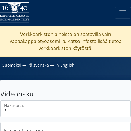
Verkkoarkiston aineisto on saatavilla vain
vapaakappaletyöasemilla. Katso
infosta
lisää tietoa
verkkoarkiston käytöstä.
Suomeksi
―
På svenska
―
In English
Videohaku
Hakusana:
Kanava / julkaisija: