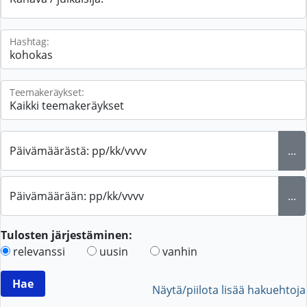
Hashtag:
Teemakeräykset:
Päivämäärästä: pp/kk/vvvv
...
Päivämäärään: pp/kk/vvvv
...
Tulosten järjestäminen:
relevanssi
uusin
vanhin
Näytä/piilota lisää hakuehtoja