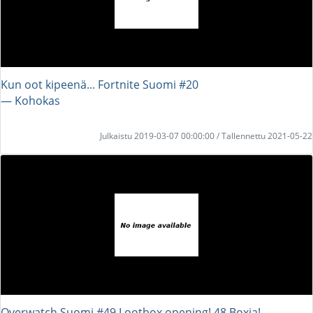
Kun oot kipeenä... Fortnite Suomi #20
― Kohokas
Julkaistu 2019-03-07 00:00:00 / Tallennettu 2021-05-22
Overwatch Suomi #49 Lootbox opening! 48 Boxia!