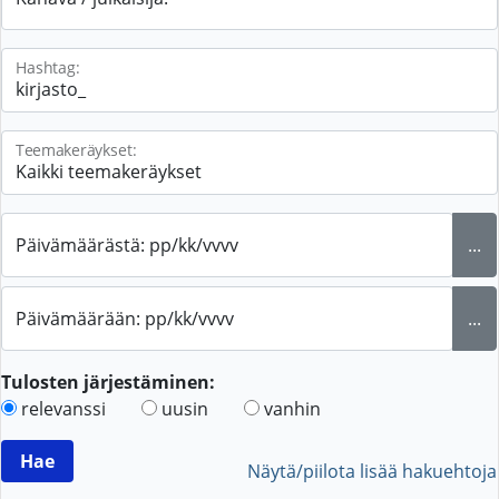
Hashtag:
Teemakeräykset:
Päivämäärästä: pp/kk/vvvv
...
Päivämäärään: pp/kk/vvvv
...
Tulosten järjestäminen:
relevanssi
uusin
vanhin
Näytä/piilota lisää hakuehtoja