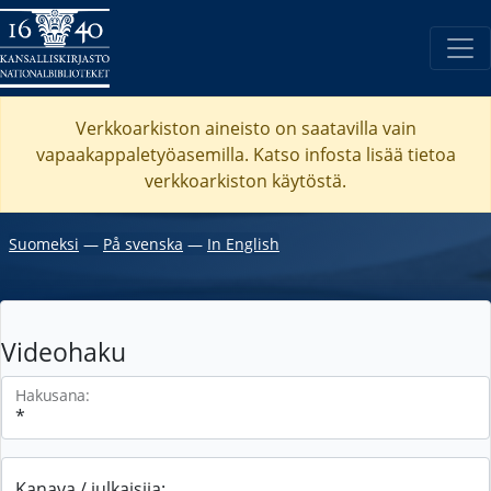
Verkkoarkiston aineisto on saatavilla vain
vapaakappaletyöasemilla. Katso
infosta
lisää tietoa
verkkoarkiston käytöstä.
Suomeksi
―
På svenska
―
In English
Videohaku
Hakusana:
Kanava / julkaisija: