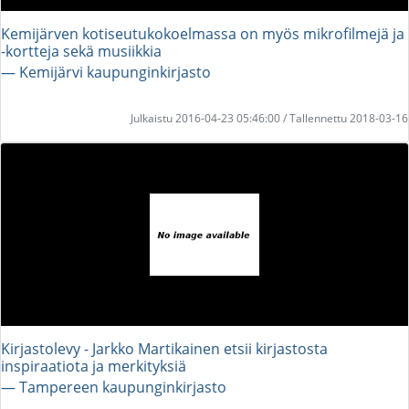
Kemijärven kotiseutukokoelmassa on myös mikrofilmejä ja
-kortteja sekä musiikkia
― Kemijärvi kaupunginkirjasto
Julkaistu 2016-04-23 05:46:00 / Tallennettu 2018-03-16
Kirjastolevy - Jarkko Martikainen etsii kirjastosta
inspiraatiota ja merkityksiä
― Tampereen kaupunginkirjasto