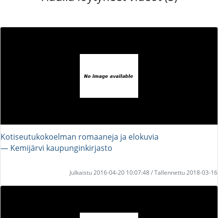
Kotiseutukokoelman romaaneja ja elokuvia
― Kemijärvi kaupunginkirjasto
Julkaistu 2016-04-20 10:07:48 / Tallennettu 2018-03-16