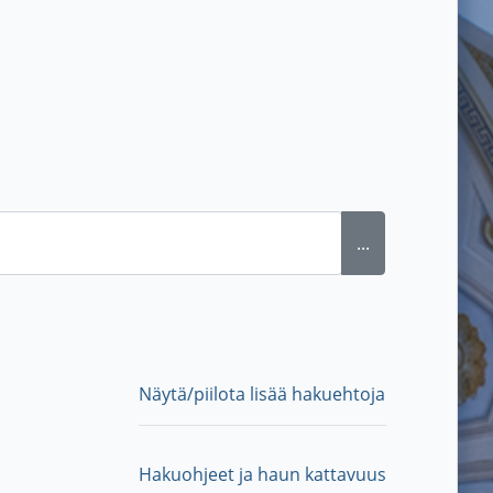
...
Näytä/piilota lisää hakuehtoja
Hakuohjeet ja haun kattavuus