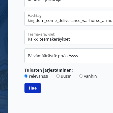
Hashtag:
Teemakeräykset:
Päivämäärästä: pp/kk/vvvv
Tulosten järjestäminen:
relevanssi
uusin
vanhin