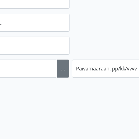
...
Päivämäärään: pp/kk/vvvv