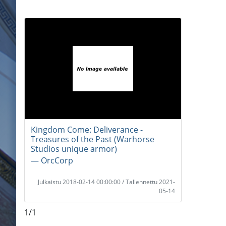
Kingdom Come: Deliverance -
Treasures of the Past (Warhorse
Studios unique armor)
― OrcCorp
Julkaistu 2018-02-14 00:00:00 / Tallennettu 2021-
05-14
1/1