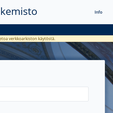
akemisto
Info
ietoa verkkoarkiston käytöstä.