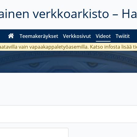
inen verkkoarkisto – H
Teemakeräykset
Verkkosivut
Videot
Twiitit
aatavilla vain vapaakappaletyöasemilla. Katso
infosta
lisää t