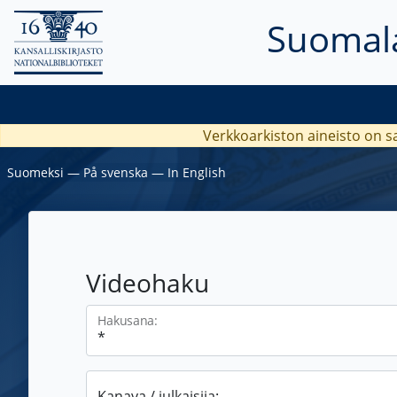
Suomala
Verkkoarkiston aineisto on s
Suomeksi
―
På svenska
―
In English
Videohaku
Hakusana:
Kanava / julkaisija: