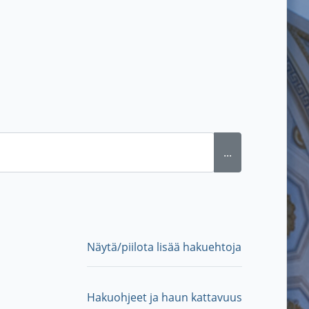
...
Näytä/piilota lisää hakuehtoja
Hakuohjeet ja haun kattavuus