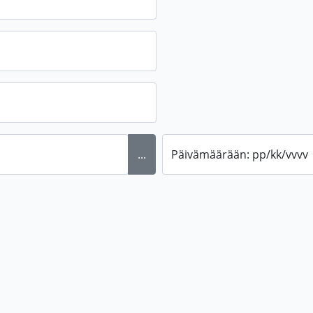
...
Päivämäärään: pp/kk/vvvv