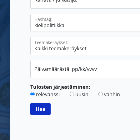
Hashtag:
Teemakeräykset:
Päivämäärästä: pp/kk/vvvv
Tulosten järjestäminen:
relevanssi
uusin
vanhin