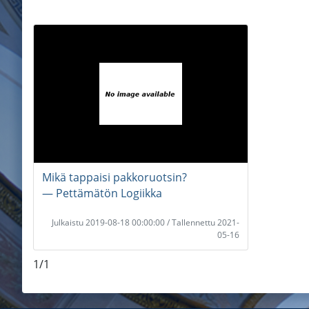
Mikä tappaisi pakkoruotsin?
― Pettämätön Logiikka
Julkaistu 2019-08-18 00:00:00 / Tallennettu 2021-
05-16
1/1