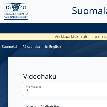
Suomala
Verkkoarkiston aineisto on s
Suomeksi
―
På svenska
―
In English
Videohaku
Hakusana:
Kanava / julkaisija: