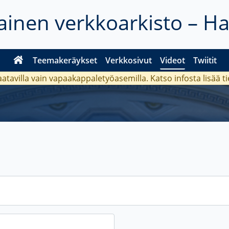
inen verkkoarkisto – H
Teemakeräykset
Verkkosivut
Videot
Twiitit
aatavilla vain vapaakappaletyöasemilla. Katso
infosta
lisää t