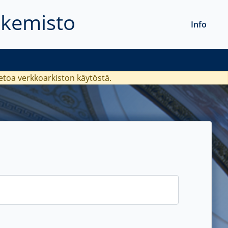
akemisto
Info
ietoa verkkoarkiston käytöstä.