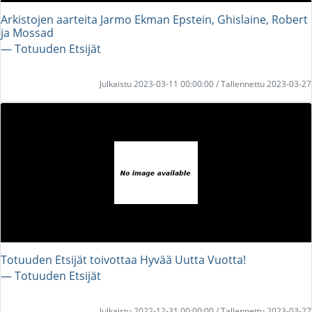
Arkistojen aarteita Jarmo Ekman Epstein, Ghislaine, Robert
ja Mossad
― Totuuden Etsijät
Julkaistu 2023-03-11 00:00:00 / Tallennettu 2023-03-27
Totuuden Etsijät toivottaa Hyvää Uutta Vuotta!
― Totuuden Etsijät
Julkaistu 2022-12-31 00:00:00 / Tallennettu 2023-03-27