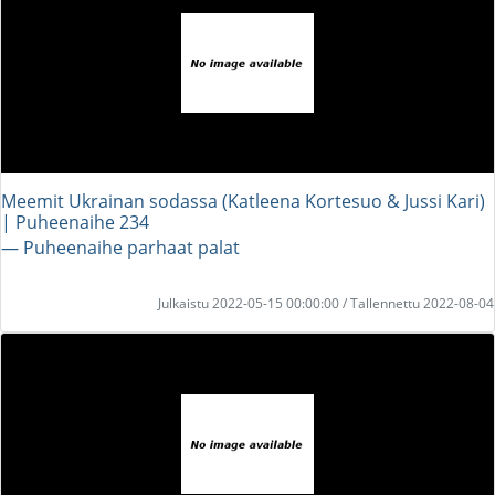
Meemit Ukrainan sodassa (Katleena Kortesuo & Jussi Kari)
| Puheenaihe 234
― Puheenaihe parhaat palat
Julkaistu 2022-05-15 00:00:00 / Tallennettu 2022-08-04