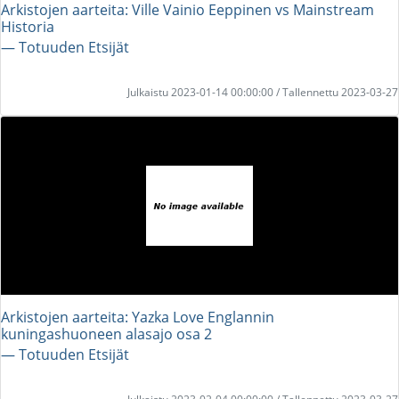
Arkistojen aarteita: Ville Vainio Eeppinen vs Mainstream
Historia
― Totuuden Etsijät
Julkaistu 2023-01-14 00:00:00 / Tallennettu 2023-03-27
Arkistojen aarteita: Yazka Love Englannin
kuningashuoneen alasajo osa 2
― Totuuden Etsijät