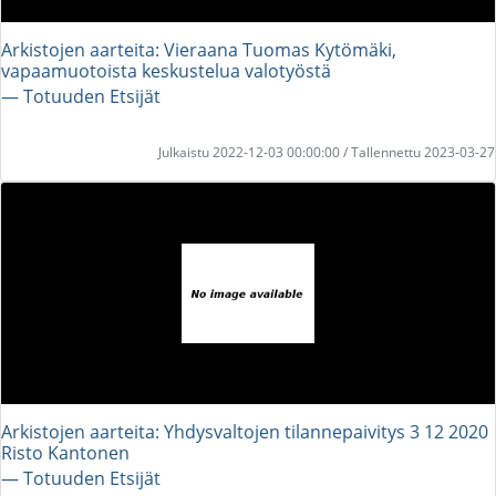
Arkistojen aarteita: Vieraana Tuomas Kytömäki,
vapaamuotoista keskustelua valotyöstä
― Totuuden Etsijät
Julkaistu 2022-12-03 00:00:00 / Tallennettu 2023-03-27
Arkistojen aarteita: Yhdysvaltojen tilannepaivitys 3 12 2020
Risto Kantonen
― Totuuden Etsijät