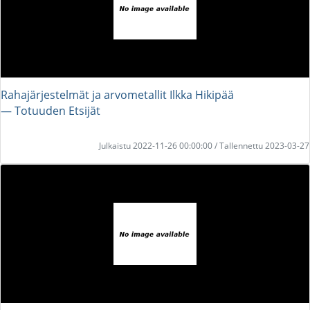
Rahajärjestelmät ja arvometallit Ilkka Hikipää
― Totuuden Etsijät
Julkaistu 2022-11-26 00:00:00 / Tallennettu 2023-03-27