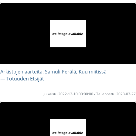
Arkistojen aarteita: Samuli Perälä, Kuu miitissä
― Totuuden Etsijät
Julkaistu 2022-12-10 00:00:00 / Tallennettu 2023-03-27