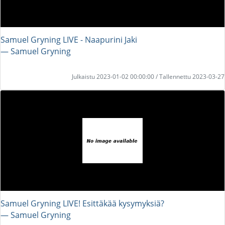
Samuel Gryning LIVE - Naapurini Jaki
― Samuel Gryning
Julkaistu 2023-01-02 00:00:00 / Tallennettu 2023-03-27
Samuel Gryning LIVE! Esittäkää kysymyksiä?
― Samuel Gryning