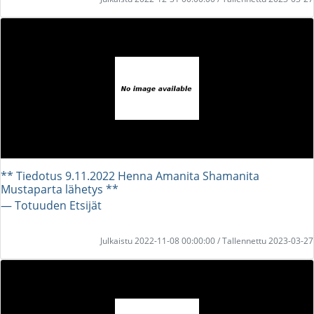
** Tiedotus 9.11.2022 Henna Amanita Shamanita
Mustaparta lähetys **
― Totuuden Etsijät
Julkaistu 2022-11-08 00:00:00 / Tallennettu 2023-03-27