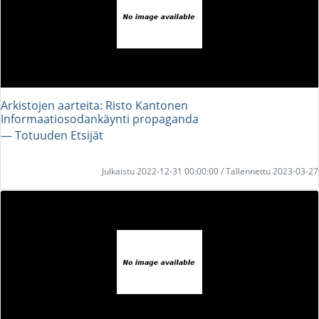
Arkistojen aarteita: Risto Kantonen
Informaatiosodankäynti propaganda
― Totuuden Etsijät
Julkaistu 2022-12-31 00:00:00 / Tallennettu 2023-03-27