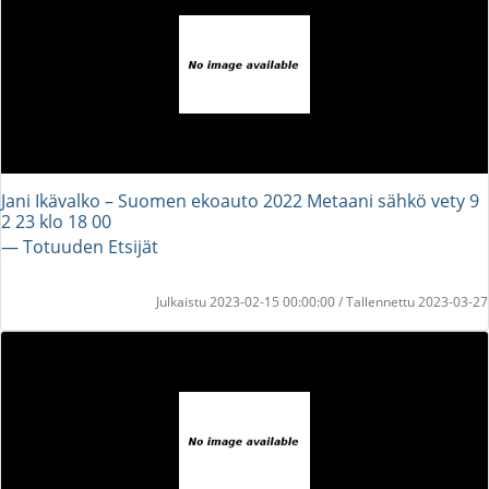
Jani Ikävalko – Suomen ekoauto 2022 Metaani sähkö vety 9
2 23 klo 18 00
― Totuuden Etsijät
Julkaistu 2023-02-15 00:00:00 / Tallennettu 2023-03-27