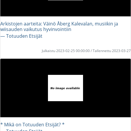
Arkistojen aarteita: Väinö Åberg Kalevalan, musiikin ja
wiisauden vaikutus hyvinvointiin
― Totuuden Etsijät
Julkaistu 2023-02-25 00:00:00 / Tallennettu 2023-03-27
* Mikä on Totuuden Etsijät? *