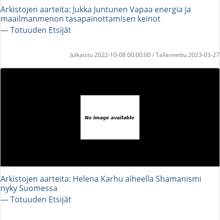
Arkistojen aarteita: Jukka Juntunen Vapaa energia ja
maailmanmenon tasapainottamisen keinot
― Totuuden Etsijät
Julkaistu 2022-10-08 00:00:00 / Tallennettu 2023-03-27
Arkistojen aarteita: Helena Karhu aiheella Shamanismi
nyky Suomessa
― Totuuden Etsijät