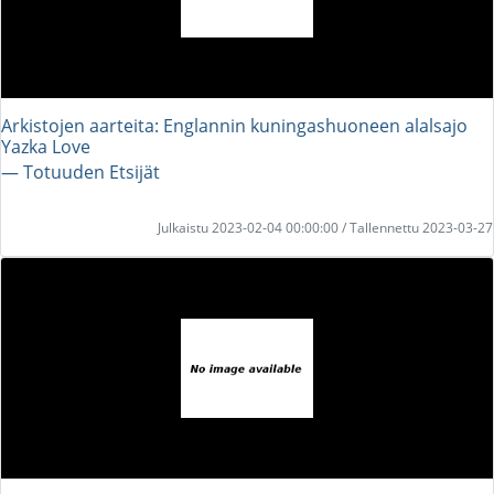
Arkistojen aarteita: Englannin kuningashuoneen alalsajo
Yazka Love
― Totuuden Etsijät
Julkaistu 2023-02-04 00:00:00 / Tallennettu 2023-03-27