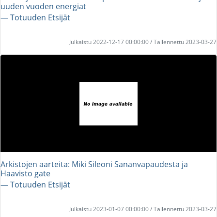
uuden vuoden energiat
― Totuuden Etsijät
Julkaistu 2022-12-17 00:00:00 / Tallennettu 2023-03-27
Arkistojen aarteita: Miki Sileoni Sananvapaudesta ja
Haavisto gate
― Totuuden Etsijät
Julkaistu 2023-01-07 00:00:00 / Tallennettu 2023-03-27