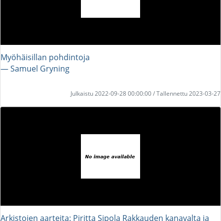
Myöhäisillan pohdintoja
― Samuel Gryning
Julkaistu 2022-09-28 00:00:00 / Tallennettu 2023-03-27
Arkistojen aarteita: Piritta Sipola Rakkauden kanavalta ja