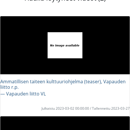
Ammatillisen taiteen kulttuuriohjelma (teaser), Vapauden
liitto r.p.
― Vapauden liitto VL
Julkaistu 2023-03-02 00:00:00 / Tallennettu 2023-03-27