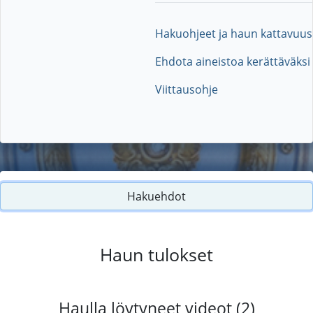
Hakuohjeet ja haun kattavuus
Ehdota aineistoa kerättäväksi
Viittausohje
Hakuehdot
Haun tulokset
Haulla löytyneet videot (2)