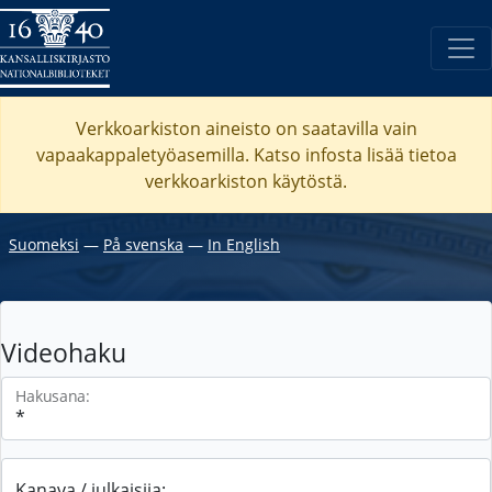
Verkkoarkiston aineisto on saatavilla vain
vapaakappaletyöasemilla. Katso
infosta
lisää tietoa
verkkoarkiston käytöstä.
Suomeksi
―
På svenska
―
In English
Videohaku
Hakusana:
Kanava / julkaisija: