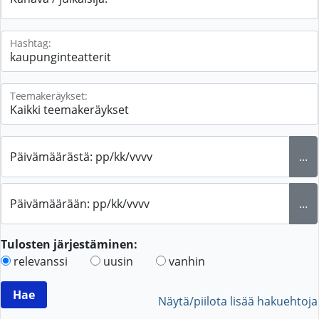
Hashtag:
Teemakeräykset:
Päivämäärästä: pp/kk/vvvv
...
Päivämäärään: pp/kk/vvvv
...
Tulosten järjestäminen:
relevanssi
uusin
vanhin
Näytä/piilota lisää hakuehtoja