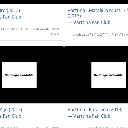
 Iro (2013)
Värttinä - Matalii ja mustii /
(2013)
ä Fan Club
― Värttinä Fan Club
2014-01-02 21:10:16 / Tallennettu 2018-
03-16
Julkaistu 2013-12-27 11:41:37 / Tal
 Äijö (2013)
Värttinä - Katariina (2013)
ä Fan Club
― Värttinä Fan Club