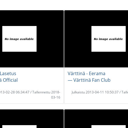
 Lasetus
Värttinä - Eerama
 Official
― Värttinä Fan Club
2013-02-28 06:34:47 / Tallennettu 2018-
Julkaistu 2013-04-11 10:50:37 / Tal
03-16