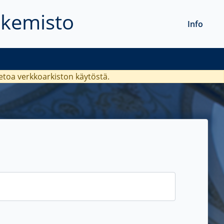
akemisto
Info
ietoa verkkoarkiston käytöstä.