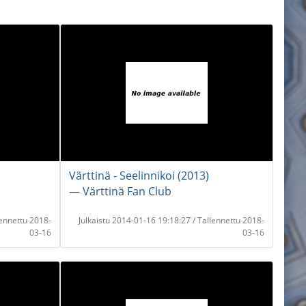
Värttinä - Seelinnikoi (2013)
― Värttinä Fan Club
lennettu 2018-
Julkaistu 2014-01-16 19:18:27 / Tallennettu 2018-
03-16
03-16