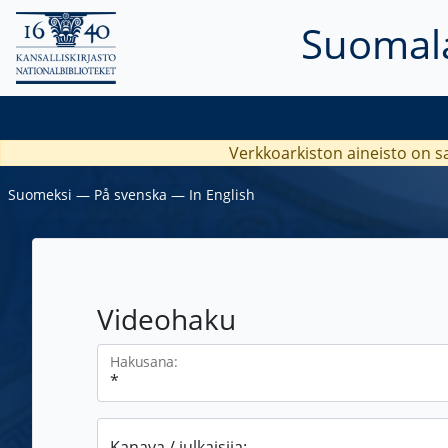
Suomala
Verkkoarkiston aineisto on s
Suomeksi
―
På svenska
―
In English
Videohaku
Hakusana:
Kanava / julkaisija: