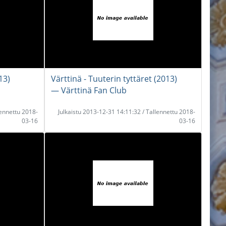
13)
Värttinä - Tuuterin tyttäret (2013)
― Värttinä Fan Club
lennettu 2018-
Julkaistu 2013-12-31 14:11:32 / Tallennettu 2018-
03-16
03-16