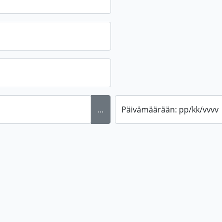
...
Päivämäärään: pp/kk/vvvv