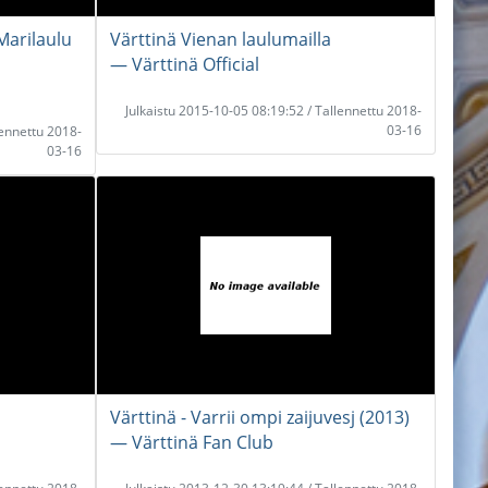
 Marilaulu
Värttinä Vienan laulumailla
― Värttinä Official
Julkaistu 2015-10-05 08:19:52 / Tallennettu 2018-
03-16
lennettu 2018-
03-16
Värttinä - Varrii ompi zaijuvesj (2013)
― Värttinä Fan Club