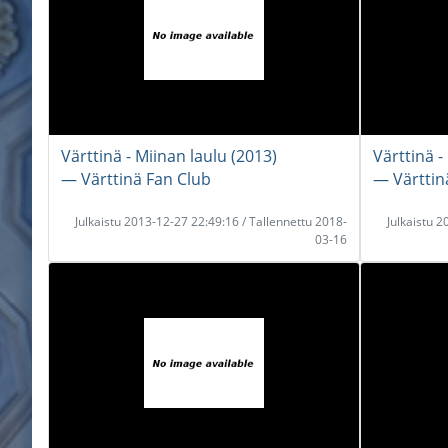
Värttinä - Miinan laulu (2013)
Värttinä 
― Värttinä Fan Club
― Värttin
Julkaistu 2013-12-27 22:49:16 / Tallennettu 2018-
Julkaistu 
03-16