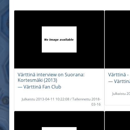
Värttinä interview on Suorana:
Värttinä -
Kortesmäki (2013)
― Värttinä
― Värttinä Fan Club
Julkaistu 
Julkaistu 2013-04-11 10:22:08 / Tallennettu 2018-
03-16