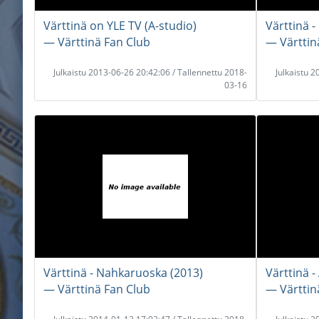
Värttinä on YLE TV (A-studio)
Värttinä -
― Värttinä Fan Club
― Värttin
Julkaistu 2013-06-26 20:42:06 / Tallennettu 2018-
Julkaistu 
03-16
Värttinä - Nahkaruoska (2013)
Värttinä -
― Värttinä Fan Club
― Värttin