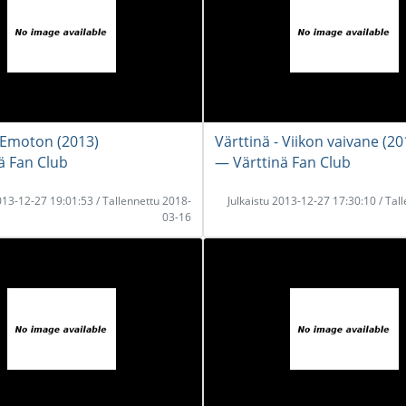
- Emoton (2013)
Värttinä - Viikon vaivane (20
ä Fan Club
― Värttinä Fan Club
2013-12-27 19:01:53 / Tallennettu 2018-
Julkaistu 2013-12-27 17:30:10 / Tal
03-16