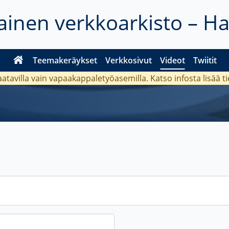
inen verkkoarkisto – H
Teemakeräykset
Verkkosivut
Videot
Twiitit
aatavilla vain vapaakappaletyöasemilla. Katso
infosta
lisää t