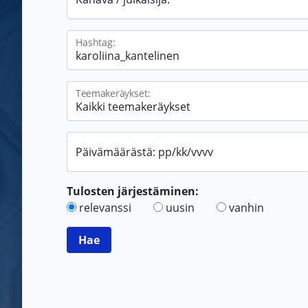
Hashtag:
Teemakeräykset:
Päivämäärästä: pp/kk/vvvv
Tulosten järjestäminen:
relevanssi
uusin
vanhin