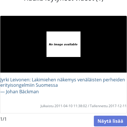
Jyrki Leivonen: Lakimiehen näkemys venäläisten perheiden
erityisongelmiin Suomessa
― Johan Bäckman
Julkaistu 2011-04-10 11:38:02 / Tallennettu 2017-12-11
1/1
Näytä lisää