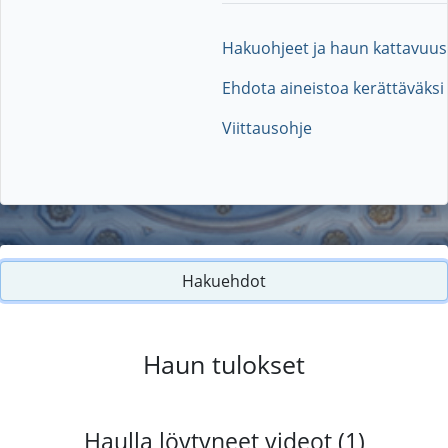
Hakuohjeet ja haun kattavuus
Ehdota aineistoa kerättäväksi
Viittausohje
Hakuehdot
Haun tulokset
Haulla löytyneet videot (1)