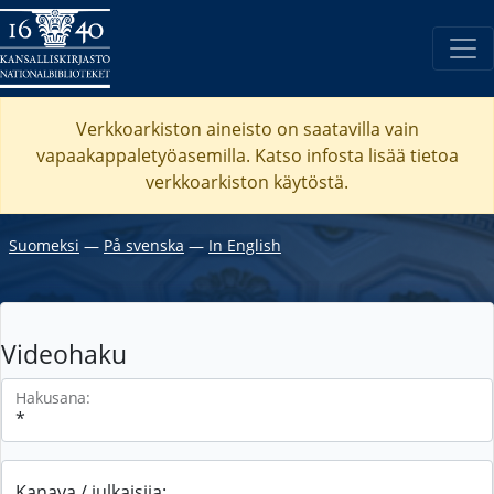
Verkkoarkiston aineisto on saatavilla vain
vapaakappaletyöasemilla. Katso
infosta
lisää tietoa
verkkoarkiston käytöstä.
Suomeksi
―
På svenska
―
In English
Videohaku
Hakusana:
Kanava / julkaisija: