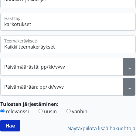
Hashtag:
Teemakeräykset:
Päivämäärästä: pp/kk/vvvv
...
Päivämäärään: pp/kk/vvvv
...
Tulosten järjestäminen:
relevanssi
uusin
vanhin
Näytä/piilota lisää hakuehtoja