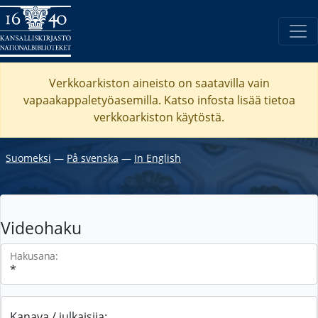
Verkkoarkiston aineisto on saatavilla vain
vapaakappaletyöasemilla. Katso
infosta
lisää tietoa
verkkoarkiston käytöstä.
Suomeksi
―
På svenska
―
In English
Videohaku
Hakusana:
Kanava / julkaisija: