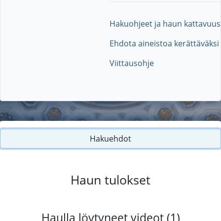
Hakuohjeet ja haun kattavuus
Ehdota aineistoa kerättäväksi
Viittausohje
Hakuehdot
Haun tulokset
Haulla löytyneet videot (1)