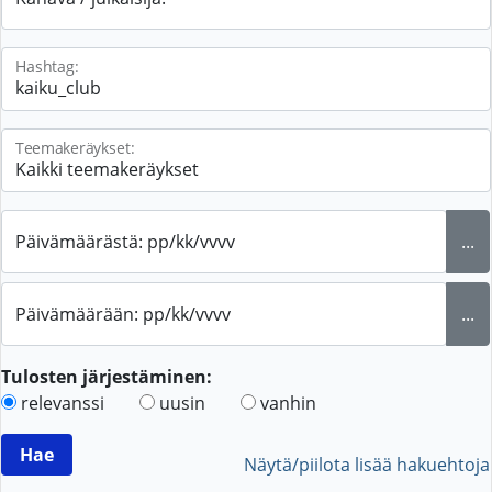
Hashtag:
Teemakeräykset:
Päivämäärästä: pp/kk/vvvv
...
Päivämäärään: pp/kk/vvvv
...
Tulosten järjestäminen:
relevanssi
uusin
vanhin
Näytä/piilota lisää hakuehtoja