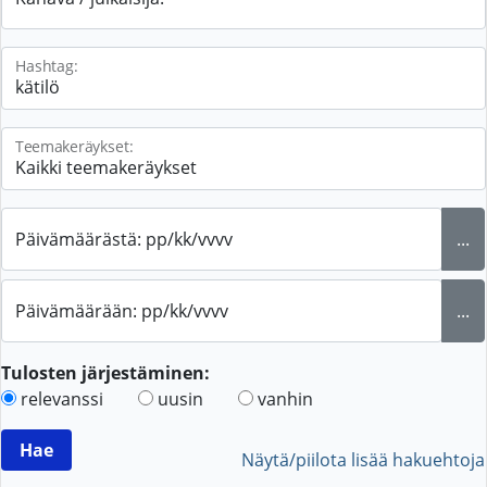
Hashtag:
Teemakeräykset:
Päivämäärästä: pp/kk/vvvv
...
Päivämäärään: pp/kk/vvvv
...
Tulosten järjestäminen:
relevanssi
uusin
vanhin
Näytä/piilota lisää hakuehtoja