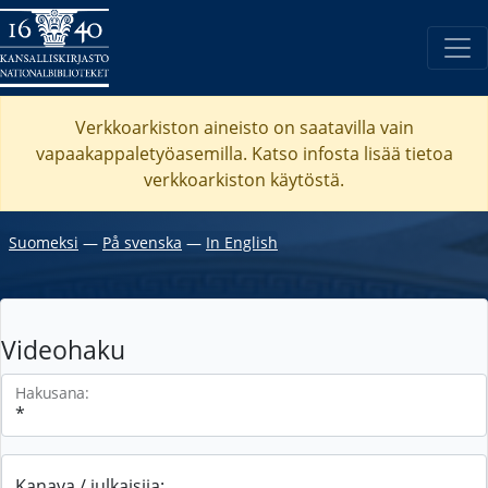
Verkkoarkiston aineisto on saatavilla vain
vapaakappaletyöasemilla. Katso
infosta
lisää tietoa
verkkoarkiston käytöstä.
Suomeksi
―
På svenska
―
In English
Videohaku
Hakusana:
Kanava / julkaisija: