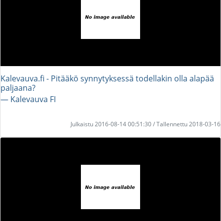
Kalevauva.fi - Pitääkö synnytyksessä todellakin olla alapää
paljaana?
― Kalevauva FI
Julkaistu 2016-08-14 00:51:30 / Tallennettu 2018-03-16