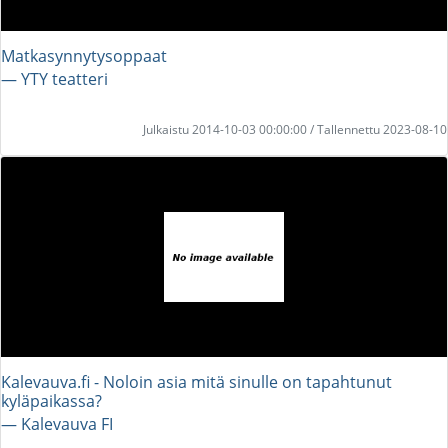
Matkasynnytysoppaat
― YTY teatteri
Julkaistu 2014-10-03 00:00:00 / Tallennettu 2023-08-10
Kalevauva.fi - Noloin asia mitä sinulle on tapahtunut
kyläpaikassa?
― Kalevauva FI