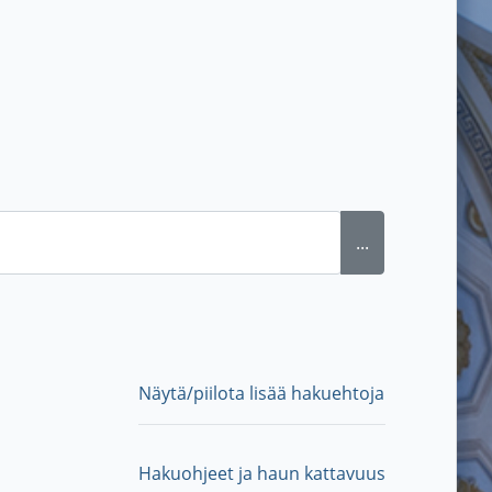
...
Näytä/piilota lisää hakuehtoja
Hakuohjeet ja haun kattavuus