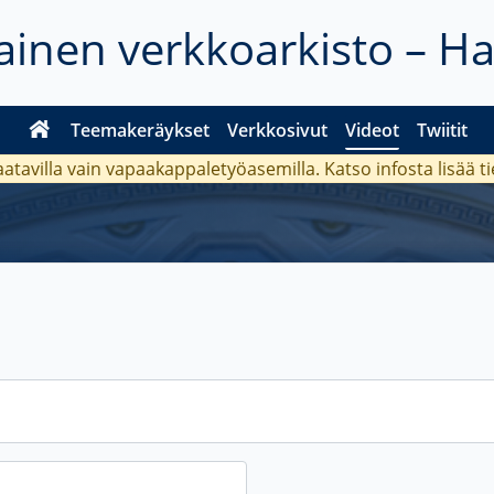
inen verkkoarkisto – H
Teemakeräykset
Verkkosivut
Videot
Twiitit
aatavilla vain vapaakappaletyöasemilla. Katso
infosta
lisää t