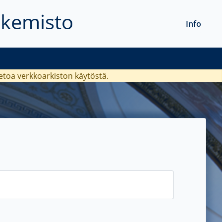
akemisto
Info
ietoa verkkoarkiston käytöstä.