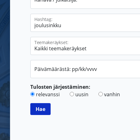
Hashtag:
Teemakeräykset:
Päivämäärästä: pp/kk/vvvv
Tulosten järjestäminen:
relevanssi
uusin
vanhin