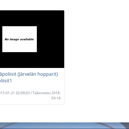
äpoliisit (Järvelän hopparit)
iisit1
2015-01-21 02:09:03 / Tallennettu 2018-
03-16