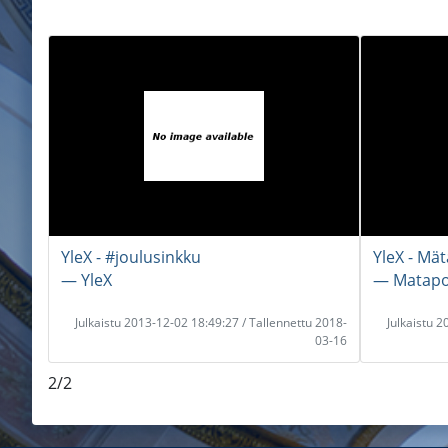
YleX - #joulusinkku
YleX - Mät
― YleX
― Matapol
Julkaistu 2013-12-02 18:49:27 / Tallennettu 2018-
Julkaistu 
03-16
2/2