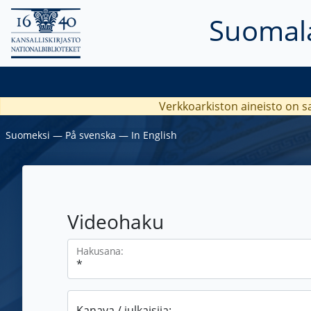
Suomala
Verkkoarkiston aineisto on s
Suomeksi
―
På svenska
―
In English
Videohaku
Hakusana:
Kanava / julkaisija: