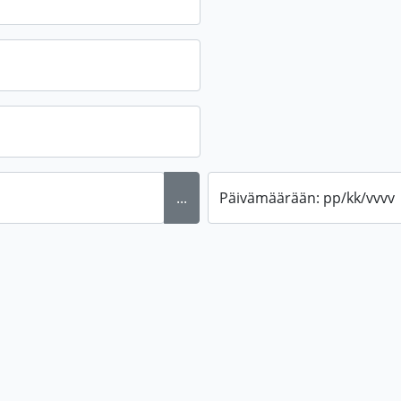
...
Päivämäärään: pp/kk/vvvv