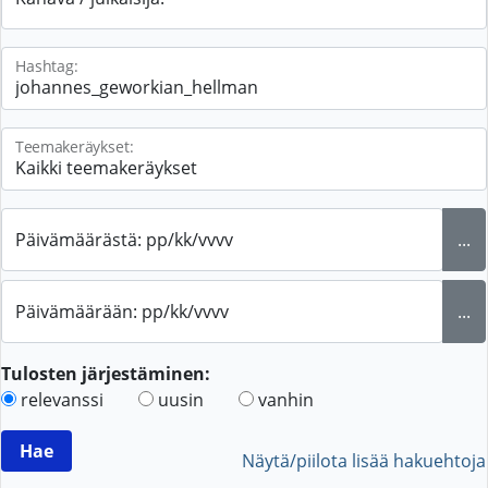
Hashtag:
Teemakeräykset:
Päivämäärästä: pp/kk/vvvv
...
Päivämäärään: pp/kk/vvvv
...
Tulosten järjestäminen:
relevanssi
uusin
vanhin
Näytä/piilota lisää hakuehtoja