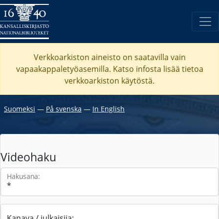
Verkkoarkiston aineisto on saatavilla vain
vapaakappaletyöasemilla. Katso
infosta
lisää tietoa
verkkoarkiston käytöstä.
Suomeksi
―
På svenska
―
In English
Videohaku
Hakusana:
Kanava / julkaisija: