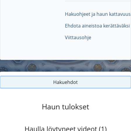
Hakuohjeet ja haun kattavuus
Ehdota aineistoa kerättäväksi
Viittausohje
Hakuehdot
Haun tulokset
Haulla löytyneet videot (1)