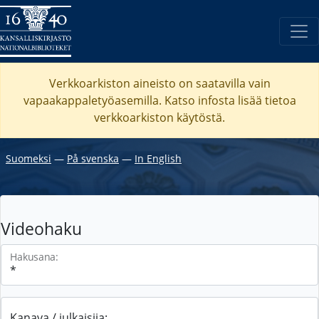
Verkkoarkiston aineisto on saatavilla vain
vapaakappaletyöasemilla. Katso
infosta
lisää tietoa
verkkoarkiston käytöstä.
Suomeksi
―
På svenska
―
In English
Videohaku
Hakusana:
Kanava / julkaisija: