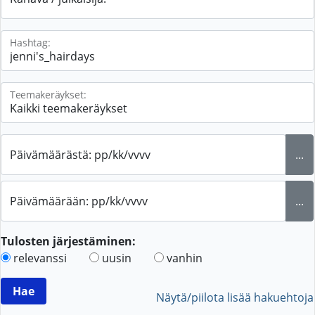
Hashtag:
Teemakeräykset:
Päivämäärästä: pp/kk/vvvv
...
Päivämäärään: pp/kk/vvvv
...
Tulosten järjestäminen:
relevanssi
uusin
vanhin
Näytä/piilota lisää hakuehtoja