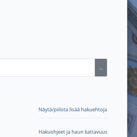
...
Näytä/piilota lisää hakuehtoja
Hakuohjeet ja haun kattavuus