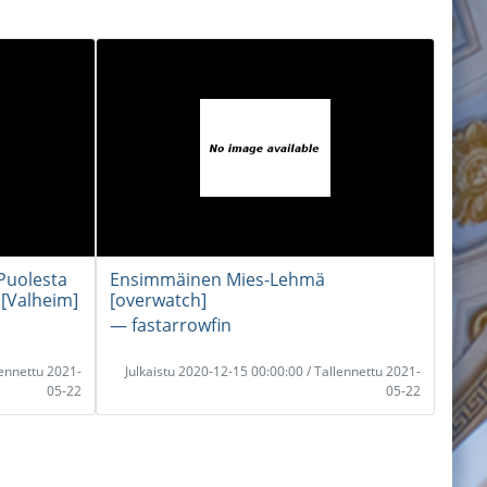
 Puolesta
Ensimmäinen Mies-Lehmä
 [Valheim]
[overwatch]
― fastarrowfin
lennettu 2021-
Julkaistu 2020-12-15 00:00:00 / Tallennettu 2021-
05-22
05-22