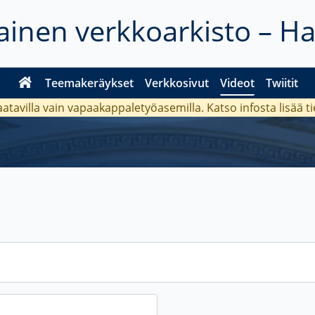
inen verkkoarkisto – H
Teemakeräykset
Verkkosivut
Videot
Twiitit
aatavilla vain vapaakappaletyöasemilla. Katso
infosta
lisää t