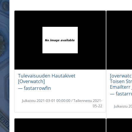
Tulevaisuuden Hautakivet
[overwatc
[Overwatch]
Toisen St
Emailterr
― fastarrowfin
― fastarr
Julkaistu 2021-03-01 00:00:00 / Tallennettu 2021-
05-22
Julkaistu 