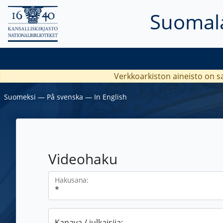
Suomala
Verkkoarkiston aineisto on s
Suomeksi
―
På svenska
―
In English
Videohaku
Hakusana:
Kanava / julkaisija: