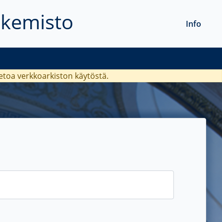
akemisto
Info
ietoa verkkoarkiston käytöstä.