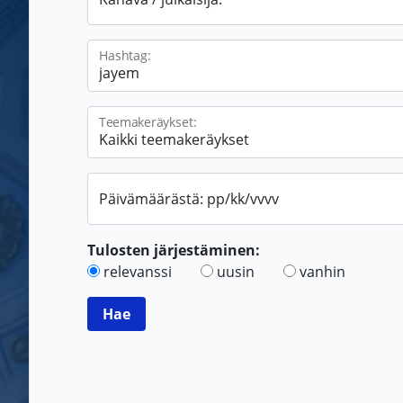
Hashtag:
Teemakeräykset:
Päivämäärästä: pp/kk/vvvv
Tulosten järjestäminen:
relevanssi
uusin
vanhin