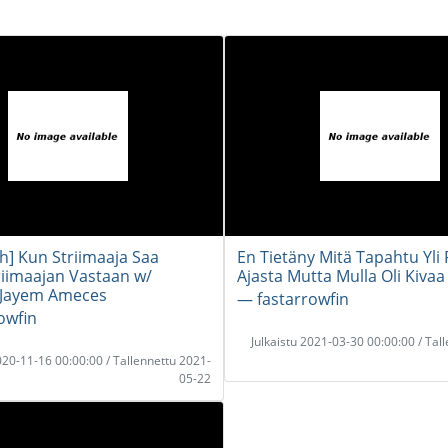
h] Kun Striimaaja Saa
En Tietäny Mitä Tapahtu Yli
riimaajan Vastaan w/
Ajasta Mutta Mulla Oli Kivaa
 Jayem Ameces
― fastarrowfin
owfin
Julkaistu 2021-03-30 00:00:00 / Tal
2020-11-16 00:00:00 / Tallennettu 2021-
05-22