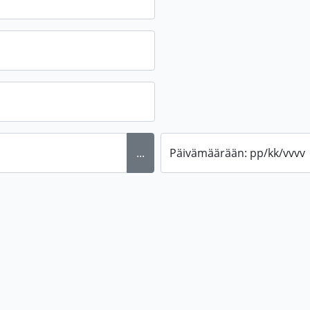
...
Päivämäärään: pp/kk/vvvv