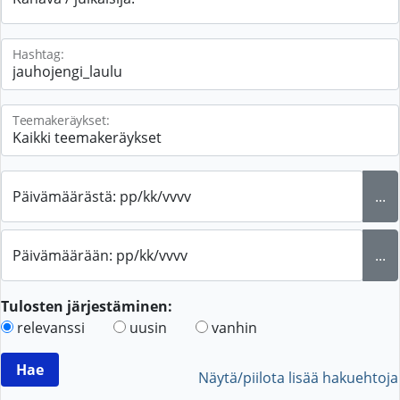
Hashtag:
Teemakeräykset:
Päivämäärästä: pp/kk/vvvv
...
Päivämäärään: pp/kk/vvvv
...
Tulosten järjestäminen:
relevanssi
uusin
vanhin
Näytä/piilota lisää hakuehtoja