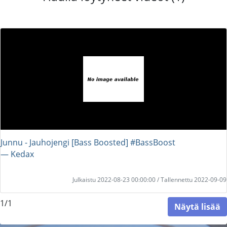
Junnu - Jauhojengi [Bass Boosted] #BassBoost
― Kedax
Julkaistu 2022-08-23 00:00:00 / Tallennettu 2022-09-09
1/1
Näytä lisää