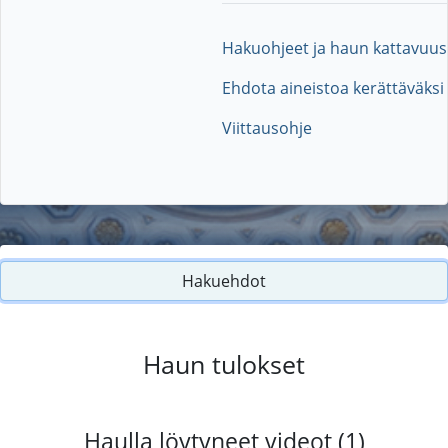
Hakuohjeet ja haun kattavuus
Ehdota aineistoa kerättäväksi
Viittausohje
Hakuehdot
Haun tulokset
Haulla löytyneet videot (1)