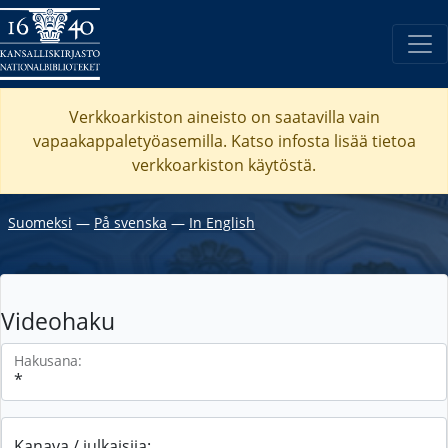
Verkkoarkiston aineisto on saatavilla vain
vapaakappaletyöasemilla. Katso
infosta
lisää tietoa
verkkoarkiston käytöstä.
Suomeksi
―
På svenska
―
In English
Videohaku
Hakusana:
Kanava / julkaisija: