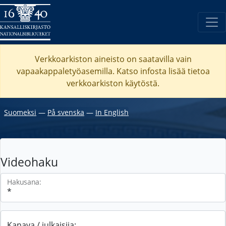
Verkkoarkiston aineisto on saatavilla vain
vapaakappaletyöasemilla. Katso
infosta
lisää tietoa
verkkoarkiston käytöstä.
Suomeksi
―
På svenska
―
In English
Videohaku
Hakusana:
Kanava / julkaisija: