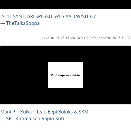
24.11 SYNTTÄRI SPESSU SPESIAALI W/SUBEZ!
― TheTaikaSoppa
Julkaistu 2015-11-24 14:00:01 / Tallennettu 2017-12-07
Mani P. - Kulkuri feat. Eepi Boloks & SKM
― SR - Kotimaisen Räpin Koti