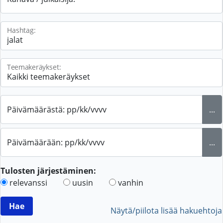
Hashtag:
Teemakeräykset:
Päivämäärästä: pp/kk/vvvv
...
Päivämäärään: pp/kk/vvvv
...
Tulosten järjestäminen:
relevanssi
uusin
vanhin
Näytä/piilota lisää hakuehtoja