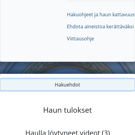
Hakuohjeet ja haun kattavuus
Ehdota aineistoa kerättäväksi
Viittausohje
Hakuehdot
Haun tulokset
Haulla löytyneet videot (3)