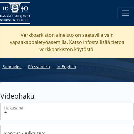
Verkkoarkiston aineisto on saatavilla vain
vapaakappaletyöasemilla. Katso
infosta
lisää tietoa
verkkoarkiston käytöstä.
Suomeksi
―
På svenska
―
In English
Videohaku
Hakusana:
Kanava / julkaisija: