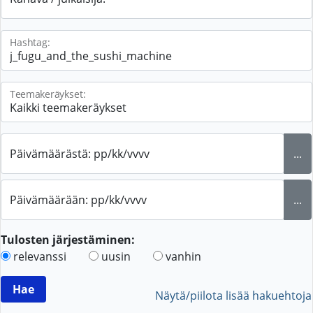
Hashtag:
Teemakeräykset:
Päivämäärästä: pp/kk/vvvv
...
Päivämäärään: pp/kk/vvvv
...
Tulosten järjestäminen:
relevanssi
uusin
vanhin
Näytä/piilota lisää hakuehtoja