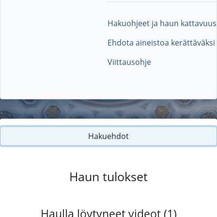
Hakuohjeet ja haun kattavuus
Ehdota aineistoa kerättäväksi
Viittausohje
Hakuehdot
Haun tulokset
Haulla löytyneet videot (1)