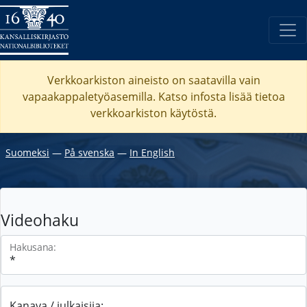
Verkkoarkiston aineisto on saatavilla vain
vapaakappaletyöasemilla. Katso
infosta
lisää tietoa
verkkoarkiston käytöstä.
Suomeksi
―
På svenska
―
In English
Videohaku
Hakusana:
Kanava / julkaisija: