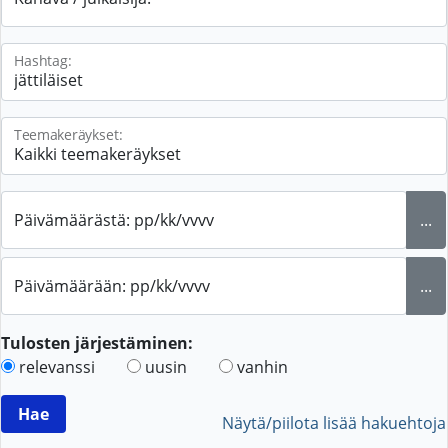
Hashtag:
Teemakeräykset:
Päivämäärästä: pp/kk/vvvv
...
Päivämäärään: pp/kk/vvvv
...
Tulosten järjestäminen:
relevanssi
uusin
vanhin
Näytä/piilota lisää hakuehtoja