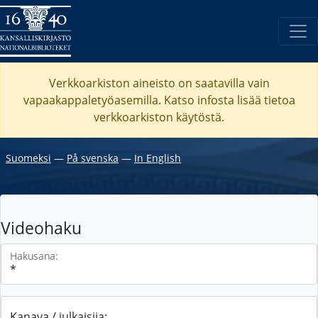
Verkkoarkiston aineisto on saatavilla vain
vapaakappaletyöasemilla. Katso
infosta
lisää tietoa
verkkoarkiston käytöstä.
Suomeksi
―
På svenska
―
In English
Videohaku
Hakusana:
Kanava / julkaisija: