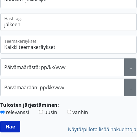
Hashtag:
Teemakeräykset:
Päivämäärästä: pp/kk/vvvv
...
Päivämäärään: pp/kk/vvvv
...
Tulosten järjestäminen:
relevanssi
uusin
vanhin
Näytä/piilota lisää hakuehtoja