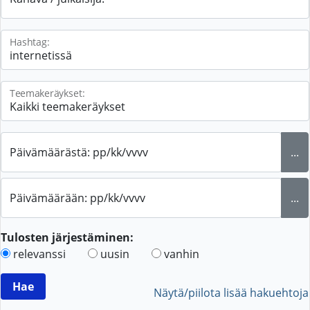
Hashtag:
Teemakeräykset:
Päivämäärästä: pp/kk/vvvv
...
Päivämäärään: pp/kk/vvvv
...
Tulosten järjestäminen:
relevanssi
uusin
vanhin
Näytä/piilota lisää hakuehtoja