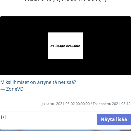
Miksi ihmiset on ärtyneitä netissä?
― ZoneVD
Julkaistu 2021-03-02 00:00:00 / Tallennettu 2021-05-12
1/1
Näytä lisää