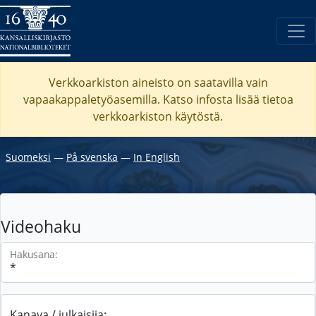
Verkkoarkiston aineisto on saatavilla vain
vapaakappaletyöasemilla. Katso
infosta
lisää tietoa
verkkoarkiston käytöstä.
Suomeksi
―
På svenska
―
In English
Videohaku
Hakusana:
Kanava / julkaisija: