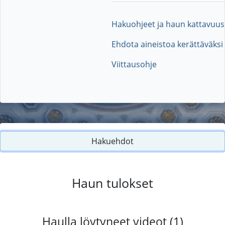
Hakuohjeet ja haun kattavuus
Ehdota aineistoa kerättäväksi
Viittausohje
Hakuehdot
Haun tulokset
Haulla löytyneet videot (1)