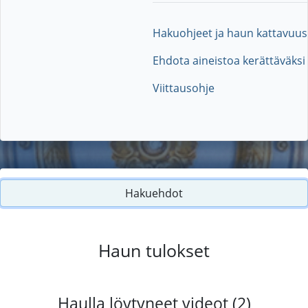
Hakuohjeet ja haun kattavuus
Ehdota aineistoa kerättäväksi
Viittausohje
Hakuehdot
Haun tulokset
Haulla löytyneet videot (2)