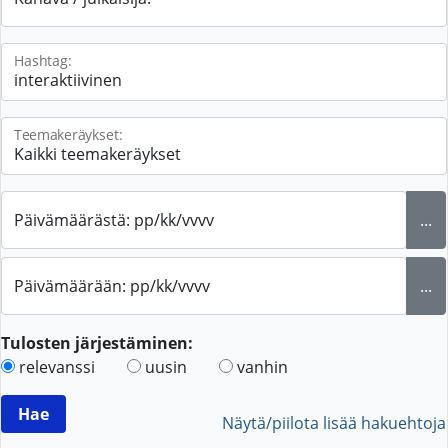
Hashtag:
Teemakeräykset:
Päivämäärästä: pp/kk/vvvv
...
Päivämäärään: pp/kk/vvvv
...
Tulosten järjestäminen:
relevanssi
uusin
vanhin
Näytä/piilota lisää hakuehtoja