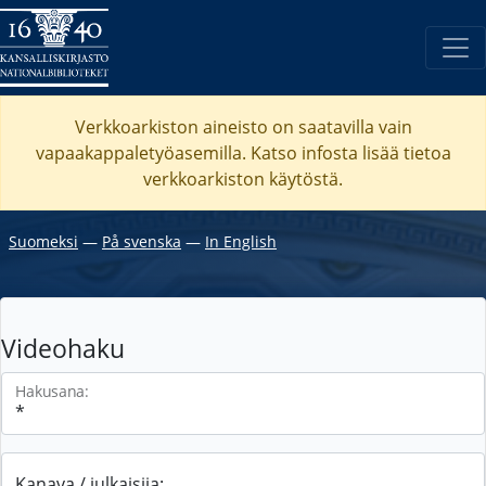
Verkkoarkiston aineisto on saatavilla vain
vapaakappaletyöasemilla. Katso
infosta
lisää tietoa
verkkoarkiston käytöstä.
Suomeksi
―
På svenska
―
In English
Videohaku
Hakusana:
Kanava / julkaisija: