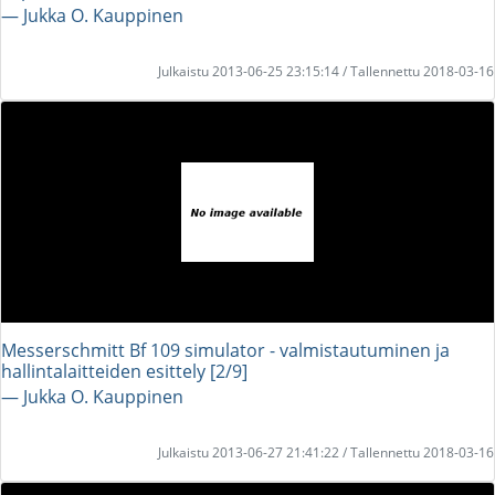
― Jukka O. Kauppinen
Julkaistu 2013-06-25 23:15:14 / Tallennettu 2018-03-16
Messerschmitt Bf 109 simulator - valmistautuminen ja
hallintalaitteiden esittely [2/9]
― Jukka O. Kauppinen
Julkaistu 2013-06-27 21:41:22 / Tallennettu 2018-03-16