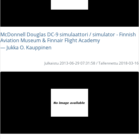
McDonnell Douglas DC-9 simulaattori / simulator - Finnish
Aviation Museum & Finnair Flight Academy
― Jukka O. Kauppinen
Julkaistu 2013-06-29 07:31:58 / Tallennettu 2018-03-16