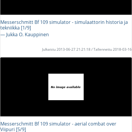
Messerschmitt Bf 109 simulator - simulaattorin historia ja
tekniikka [1/9]
― Jukka O. Kauppinen
Julkaistu 2013-06-27 21:21:18 / Tallennettu 2018-03-16
Messerschmitt Bf 109 simulator - aerial combat over
Viipuri [5/9]