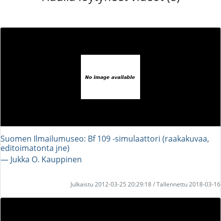
Suomen Ilmailumuseo: Bf 109 -simulaattori (raakakuvaa,
editoimatonta jne)
― Jukka O. Kauppinen
Julkaistu 2012-03-25 20:29:18 / Tallennettu 2018-03-16