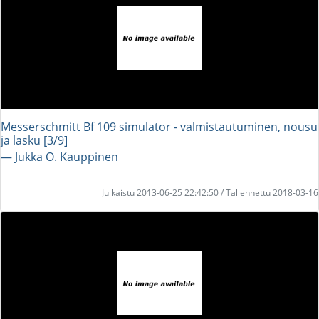
Messerschmitt Bf 109 simulator - valmistautuminen, nousu
ja lasku [3/9]
― Jukka O. Kauppinen
Julkaistu 2013-06-25 22:42:50 / Tallennettu 2018-03-16