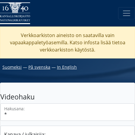
Verkkoarkiston aineisto on saatavilla vain
vapaakappaletyöasemilla. Katso
infosta
lisää tietoa
verkkoarkiston käytöstä.
Suomeksi
―
På svenska
―
In English
Videohaku
Hakusana:
Kanava / julkaisija: