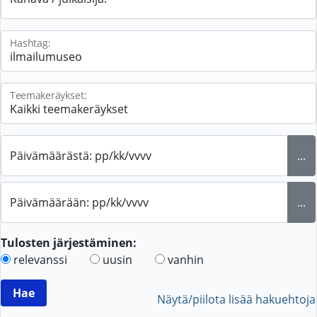
Hashtag:
Teemakeräykset:
Päivämäärästä: pp/kk/vvvv
...
Päivämäärään: pp/kk/vvvv
...
Tulosten järjestäminen:
relevanssi
uusin
vanhin
Näytä/piilota lisää hakuehtoja