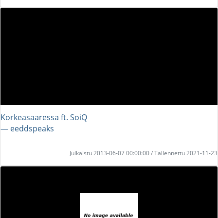
Korkeasaaressa ft. SoiQ
― eeddspeaks
Julkaistu 2013-06-07 00:00:00 / Tallennettu 2021-11-23