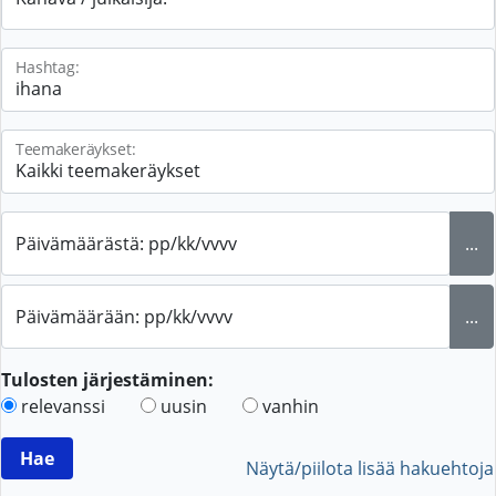
Hashtag:
Teemakeräykset:
Päivämäärästä: pp/kk/vvvv
...
Päivämäärään: pp/kk/vvvv
...
Tulosten järjestäminen:
relevanssi
uusin
vanhin
Näytä/piilota lisää hakuehtoja