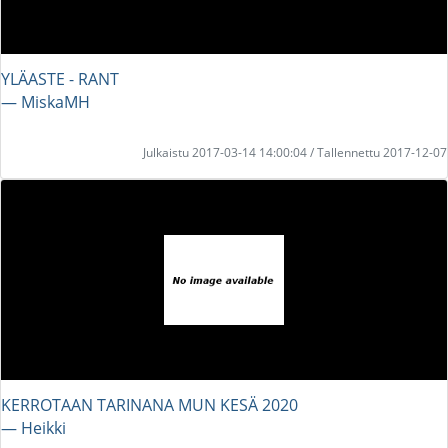
YLÄASTE - RANT
― MiskaMH
Julkaistu 2017-03-14 14:00:04 / Tallennettu 2017-12-07
KERROTAAN TARINANA MUN KESÄ 2020
― Heikki