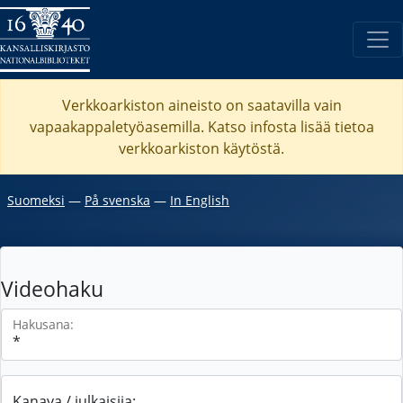
Verkkoarkiston aineisto on saatavilla vain
vapaakappaletyöasemilla. Katso
infosta
lisää tietoa
verkkoarkiston käytöstä.
Suomeksi
―
På svenska
―
In English
Videohaku
Hakusana:
Kanava / julkaisija: