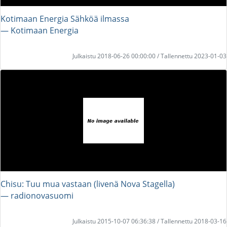
Kotimaan Energia Sähköä ilmassa
― Kotimaan Energia
Julkaistu 2018-06-26 00:00:00 / Tallennettu 2023-01-03
Chisu: Tuu mua vastaan (livenä Nova Stagella)
― radionovasuomi
Julkaistu 2015-10-07 06:36:38 / Tallennettu 2018-03-16