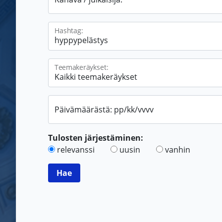
Hashtag:
Teemakeräykset:
Päivämäärästä: pp/kk/vvvv
Tulosten järjestäminen:
relevanssi
uusin
vanhin