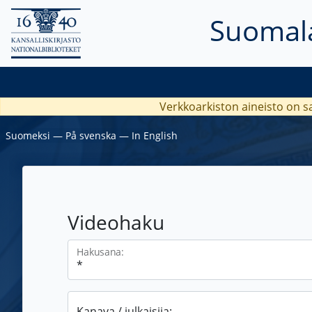
Suomala
Verkkoarkiston aineisto on s
Suomeksi
―
På svenska
―
In English
Videohaku
Hakusana:
Kanava / julkaisija: