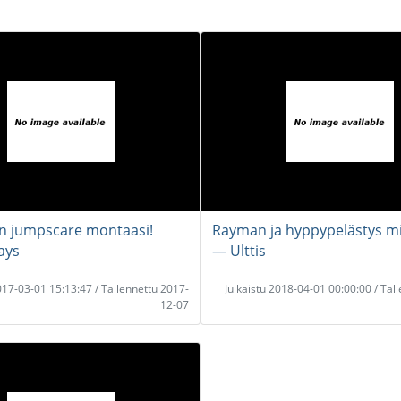
n jumpscare montaasi!
Rayman ja hyppypelästys mi
ays
― Ulttis
2017-03-01 15:13:47 / Tallennettu 2017-
Julkaistu 2018-04-01 00:00:00 / Tal
12-07