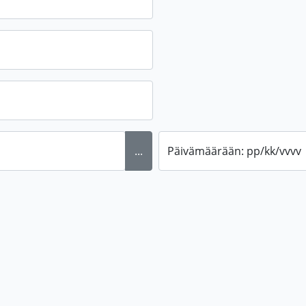
...
Päivämäärään: pp/kk/vvvv