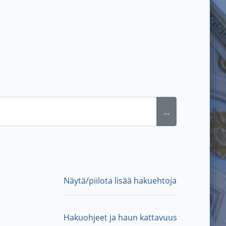
...
Näytä/piilota lisää hakuehtoja
Hakuohjeet ja haun kattavuus