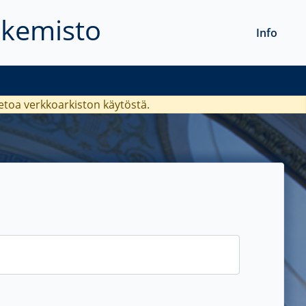
akemisto
Info
ietoa verkkoarkiston käytöstä.