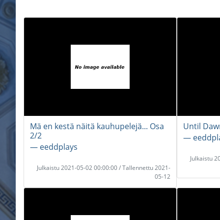
Mä en kestä näitä kauhupelejä... Osa
Until Daw
2/2
― eeddpl
― eeddplays
Julkaistu 
Julkaistu 2021-05-02 00:00:00 / Tallennettu 2021-
05-12