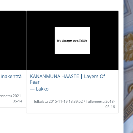
inakenttä
KANANMUNA HAASTE | Layers Of
Fear
― Lakko
lennettu 2021-
05-14
Julkaistu 2015-11-19 13:39:52 / Tallennettu 2018-
03-16