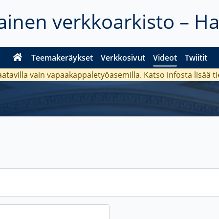
inen verkkoarkisto – H
Teemakeräykset
Verkkosivut
Videot
Twiitit
aatavilla vain vapaakappaletyöasemilla. Katso
infosta
lisää t