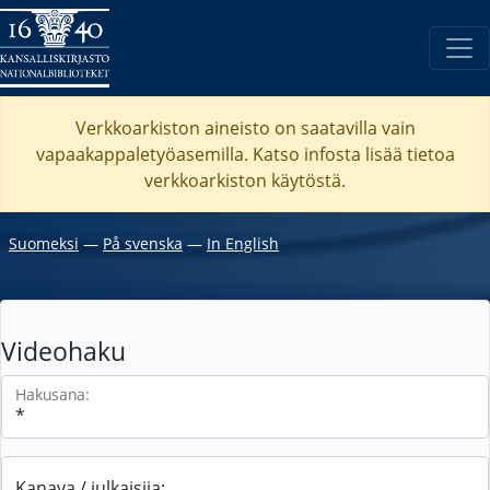
Verkkoarkiston aineisto on saatavilla vain
vapaakappaletyöasemilla. Katso
infosta
lisää tietoa
verkkoarkiston käytöstä.
Suomeksi
―
På svenska
―
In English
Videohaku
Hakusana:
Kanava / julkaisija: