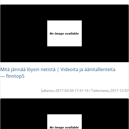
Mitä jännää löysin netistä | Videoita ja äänitallenteita
― finntop5
Julkaistu 2017-03-04 17:31:19 / Tallennettu 2017-12-07