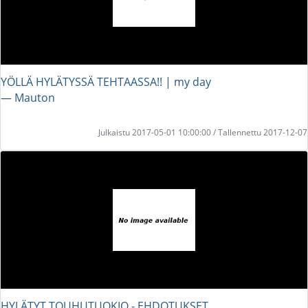
YÖLLÄ HYLÄTYSSÄ TEHTAASSA!! | my day
― Mauton
Julkaistu 2017-05-01 10:00:00 / Tallennettu 2017-12-07
HYLÄTYT TOUHUTUOKIO - EHDOTUKSET