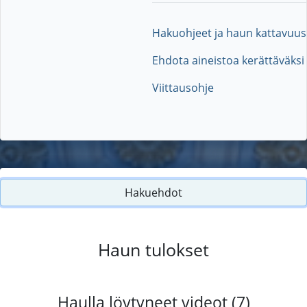
Hakuohjeet ja haun kattavuus
Ehdota aineistoa kerättäväksi
Viittausohje
Hakuehdot
Haun tulokset
Haulla löytyneet videot (7)