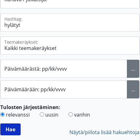
Hashtag:
Teemakeräykset:
Päivämäärästä: pp/kk/vvvv
...
Päivämäärään: pp/kk/vvvv
...
Tulosten järjestäminen:
relevanssi
uusin
vanhin
Näytä/piilota lisää hakuehtoja