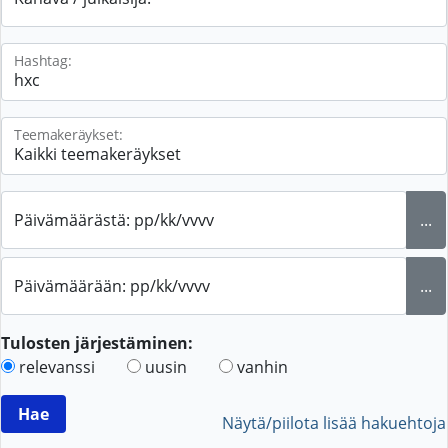
Hashtag:
Teemakeräykset:
Päivämäärästä: pp/kk/vvvv
...
Päivämäärään: pp/kk/vvvv
...
Tulosten järjestäminen:
relevanssi
uusin
vanhin
Näytä/piilota lisää hakuehtoja