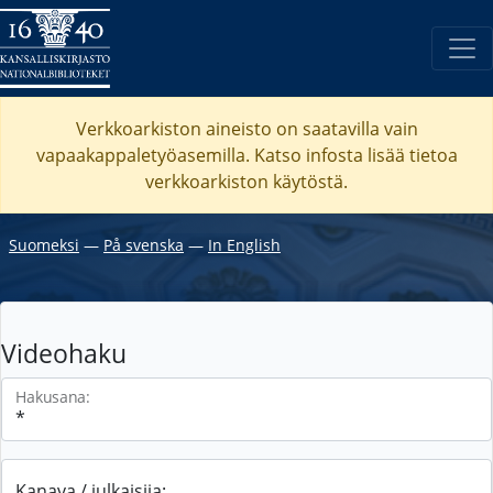
Verkkoarkiston aineisto on saatavilla vain
vapaakappaletyöasemilla. Katso
infosta
lisää tietoa
verkkoarkiston käytöstä.
Suomeksi
―
På svenska
―
In English
Videohaku
Hakusana:
Kanava / julkaisija: