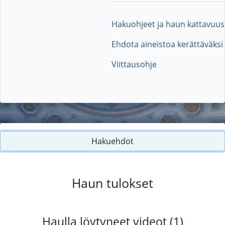
Hakuohjeet ja haun kattavuus
Ehdota aineistoa kerättäväksi
Viittausohje
Hakuehdot
Haun tulokset
Haulla löytyneet videot (1)