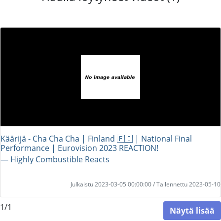
Käärijä - Cha Cha Cha | Finland 🇫🇮 | National Final
Performance | Eurovision 2023 REACTION!
― Highly Combustible Reacts
Julkaistu 2023-03-05 00:00:00 / Tallennettu 2023-05-10
1/1
Näytä lisää