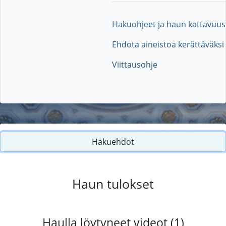
Hakuohjeet ja haun kattavuus
Ehdota aineistoa kerättäväksi
Viittausohje
Hakuehdot
Haun tulokset
Haulla löytyneet videot (1)