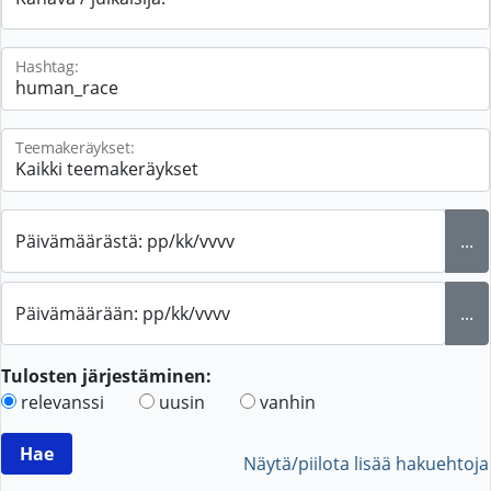
Hashtag:
Teemakeräykset:
Päivämäärästä: pp/kk/vvvv
...
Päivämäärään: pp/kk/vvvv
...
Tulosten järjestäminen:
relevanssi
uusin
vanhin
Näytä/piilota lisää hakuehtoja