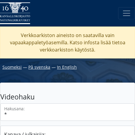
Verkkoarkiston aineisto on saatavilla vain
vapaakappaletyöasemilla. Katso
infosta
lisää tietoa
verkkoarkiston käytöstä.
Suomeksi
―
På svenska
―
In English
Videohaku
Hakusana:
Kanava / julkaisija: