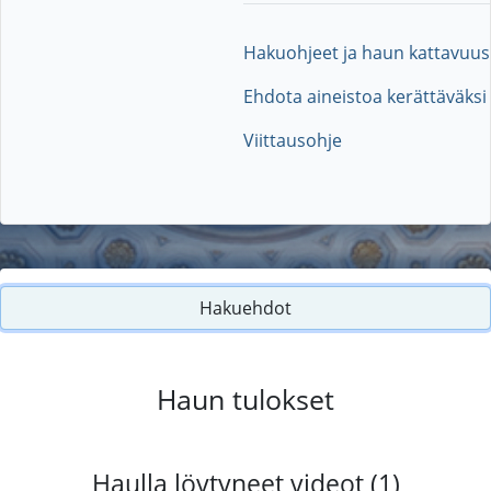
Hakuohjeet ja haun kattavuus
Ehdota aineistoa kerättäväksi
Viittausohje
Hakuehdot
Haun tulokset
Haulla löytyneet videot (1)