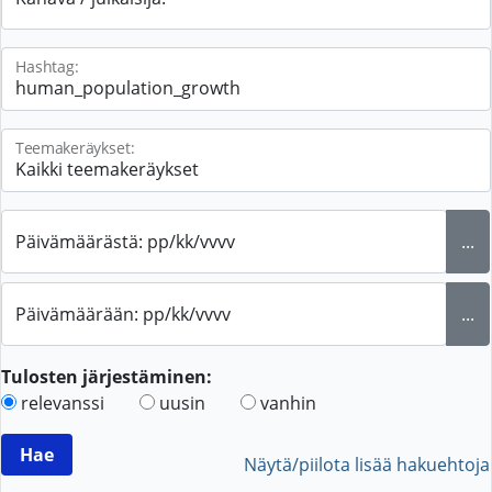
Hashtag:
Teemakeräykset:
Päivämäärästä: pp/kk/vvvv
...
Päivämäärään: pp/kk/vvvv
...
Tulosten järjestäminen:
relevanssi
uusin
vanhin
Näytä/piilota lisää hakuehtoja