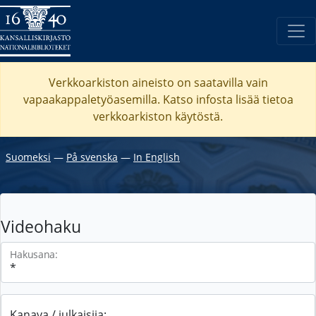
Verkkoarkiston aineisto on saatavilla vain
vapaakappaletyöasemilla. Katso
infosta
lisää tietoa
verkkoarkiston käytöstä.
Suomeksi
―
På svenska
―
In English
Videohaku
Hakusana:
Kanava / julkaisija: