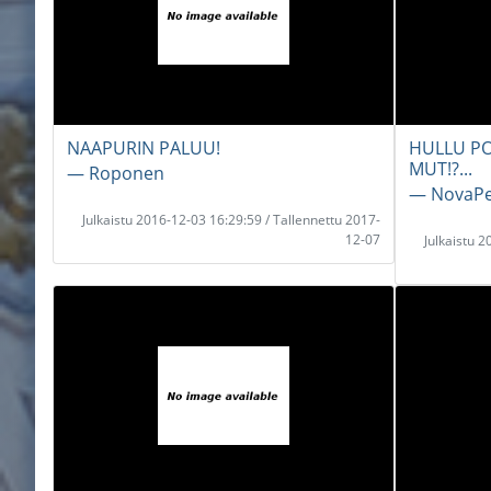
NAAPURIN PALUU!
HULLU PO
MUT!?...
― Roponen
― NovaPe
Julkaistu 2016-12-03 16:29:59 / Tallennettu 2017-
12-07
Julkaistu 