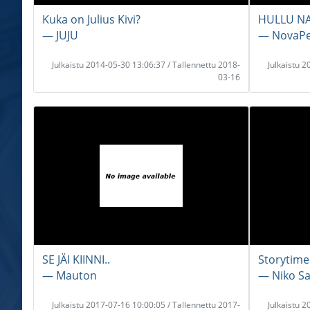
Kuka on Julius Kivi?
HULLU NA
― JUJU
― NovaPe
Julkaistu 2014-05-30 13:06:37 / Tallennettu 2018-
Julkaistu 
03-16
SE JÄI KIINNI..
Storytim
― Mauton
― Niko Sa
Julkaistu 2017-07-16 10:00:05 / Tallennettu 2017-
Julkaistu 