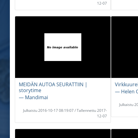
12-07
MEIDÄN AUTOA SEURATTIIN |
Virkkuurei
storytime
― Helen 
― Mandimai
Julkaistu 
Julkaistu 2016-10-17 08:19:07 / Tallennettu 2017-
12-07