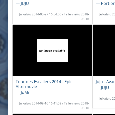
― JUJU
― Portion
Julkaistu 2014-05-27 16:54:50 / Tallennettu 2018-
Julkaistu 
03-16
Tour des Escaliers 2014 - Epic
Juju - Ava
Aftermovie
― JUJU
― JuMi
Julkaistu 
Julkaistu 2014-09-16 16:41:59 / Tallennettu 2018-
03-16