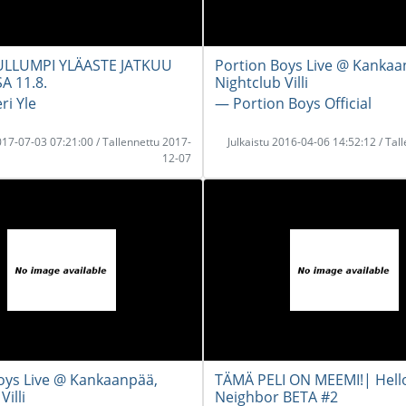
LLUMPI YLÄASTE JATKUU
Portion Boys Live @ Kankaa
A 11.8.
Nightclub Villi
i Yle
― Portion Boys Official
2017-07-03 07:21:00 / Tallennettu 2017-
Julkaistu 2016-04-06 14:52:12 / Tal
12-07
oys Live @ Kankaanpää,
TÄMÄ PELI ON MEEMI!| Hell
Villi
Neighbor BETA #2