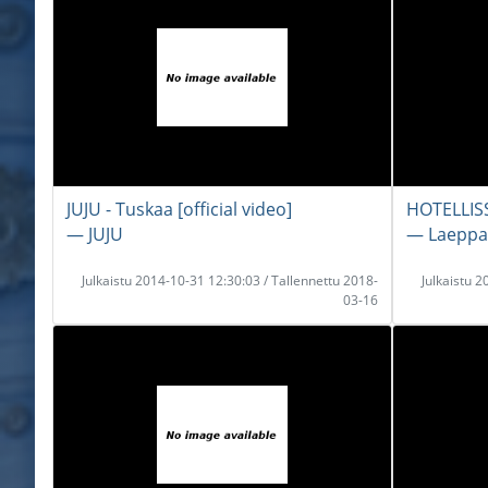
JUJU - Tuskaa [official video]
HOTELLIS
― JUJU
― Laeppa
Julkaistu 2014-10-31 12:30:03 / Tallennettu 2018-
Julkaistu 
03-16