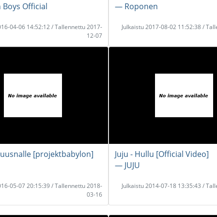
 Boys Official
― Roponen
2016-04-06 14:52:12 / Tallennettu 2017-
Julkaistu 2017-08-02 11:52:38 / Tal
12-07
ruusnalle [projektbabylon]
Juju - Hullu [Official Video]
― JUJU
2016-05-07 20:15:39 / Tallennettu 2018-
Julkaistu 2014-07-18 13:35:43 / Tal
03-16