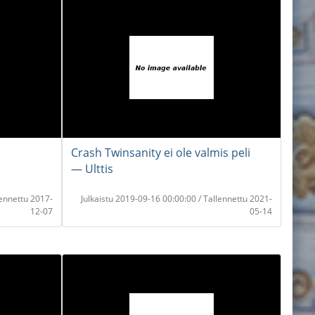
Crash Twinsanity ei ole valmis peli
― Ulttis
lennettu 2017-
Julkaistu 2019-09-16 00:00:00 / Tallennettu 2021-
12-07
05-14