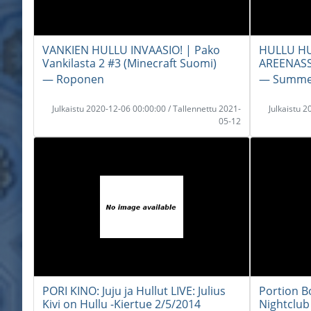
VANKIEN HULLU INVAASIO! | Pako
HULLU HU
Vankilasta 2 #3 (Minecraft Suomi)
AREENASS
― Roponen
― Summer
Julkaistu 2020-12-06 00:00:00 / Tallennettu 2021-
Julkaistu 
05-12
PORI KINO: Juju ja Hullut LIVE: Julius
Portion B
Kivi on Hullu -Kiertue 2/5/2014
Nightclub 