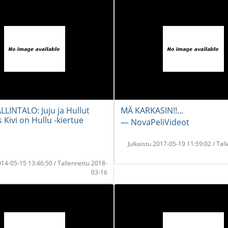
LLINTALO: Juju ja Hullut
MÄ KARKASIN!!...
us Kivi on Hullu -kiertue
― NovaPeliVideot
Julkaistu 2017-05-19 11:59:02 / Tal
2014-05-15 13:46:50 / Tallennettu 2018-
03-16