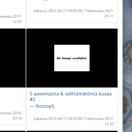
Julkaistu 2021-02-17 00:00:00 / Tallennettu 2021-
05-11
lennettu 2017-
12-07
5 aavemaista & selittämätöntä kuvaa
#2
― finntop5
lennettu 2018-
03-16
Julkaistu 2016-08-11 20:55:00 / Tallennettu 2017-
12-07