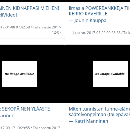
INEN KIDNAPPASI MIEHEN!
Ilmasia POWERBANKKEJA Tilaa
KERRO KAVERILLE
liVideot
― Jounin Kauppa
2017-01-08 07:42:58 / Tallennettu 2017-
12-07
Julkaistu 2017-05-29 09:28:28 / Tal
e: SEKOPÄINEN YLÄASTE
Miten tunnistan tunne-elä
säätelyongelman (tai epäva
arinen
― Katri Manninen
2017-09-17 13:29:55 / Tallennettu 2017-