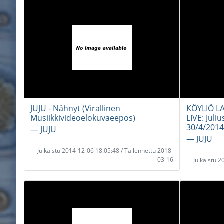
JUJU - Nähnyt (Virallinen
KÖYLIÖ LA
Musiikkivideoelokuvaeepos)
LIVE: Juli
30/4/2014
― JUJU
― JUJU
Julkaistu 2014-12-06 18:05:48 / Tallennettu 2018-
03-16
Julkaistu 