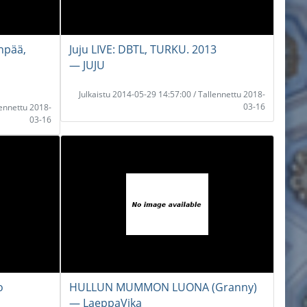
npää,
Juju LIVE: DBTL, TURKU. 2013
― JUJU
Julkaistu 2014-05-29 14:57:00 / Tallennettu 2018-
03-16
lennettu 2018-
03-16
o
HULLUN MUMMON LUONA (Granny)
― LaeppaVika