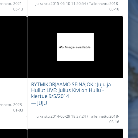
lennettu 2021-
Julkaistu 2015-06-10 11:20:54 / Tallennettu 2018-
05-13
03-16
RYTMIKORJAAMO SEINÄJOKI: Juju ja
Hullut LIVE: Julius Kivi on Hullu -
kiertue 9/5/2014
― JUJU
lennettu 2023-
01-03
Julkaistu 2014-05-29 18:37:24 / Tallennettu 2018-
03-16