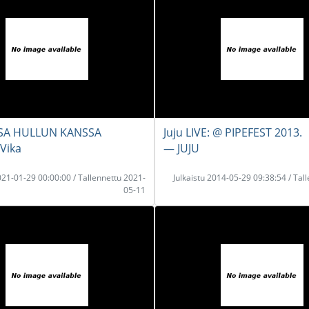
SA HULLUN KANSSA
Juju LIVE: @ PIPEFEST 2013.
Vika
― JUJU
2021-01-29 00:00:00 / Tallennettu 2021-
Julkaistu 2014-05-29 09:38:54 / Tal
05-11