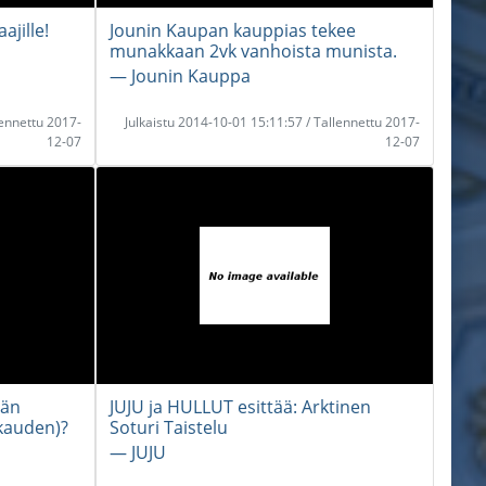
jille!
Jounin Kaupan kauppias tekee
munakkaan 2vk vanhoista munista.
― Jounin Kauppa
lennettu 2017-
Julkaistu 2014-10-01 15:11:57 / Tallennettu 2017-
12-07
12-07
män
JUJU ja HULLUT esittää: Arktinen
kauden)?
Soturi Taistelu
― JUJU