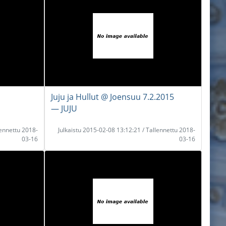
Juju ja Hullut @ Joensuu 7.2.2015
― JUJU
lennettu 2018-
Julkaistu 2015-02-08 13:12:21 / Tallennettu 2018-
03-16
03-16