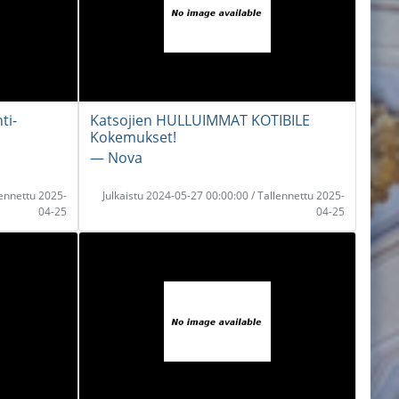
ti-
Katsojien HULLUIMMAT KOTIBILE
Kokemukset!
― Nova
lennettu 2025-
Julkaistu 2024-05-27 00:00:00 / Tallennettu 2025-
04-25
04-25