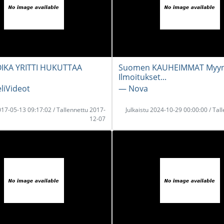
IKA YRITTI HUKUTTAA
Suomen KAUHEIMMAT Myyn
Ilmoitukset...
liVideot
― Nova
2017-05-13 09:17:02 / Tallennettu 2017-
Julkaistu 2024-10-29 00:00:00 / Tal
12-07